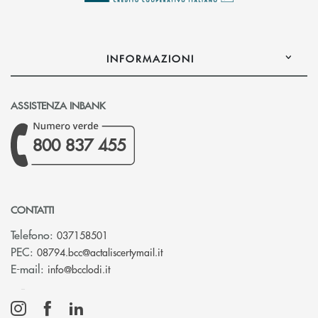
INFORMAZIONI
ASSISTENZA INBANK
800 837 455
CONTATTI
Telefono:
037158501
(si apre l’app di posta elettronic
PEC:
08794.bcc@actaliscertymail.it
(si apre l’app di posta elettronica)
E-mail:
info@bcclodi.it