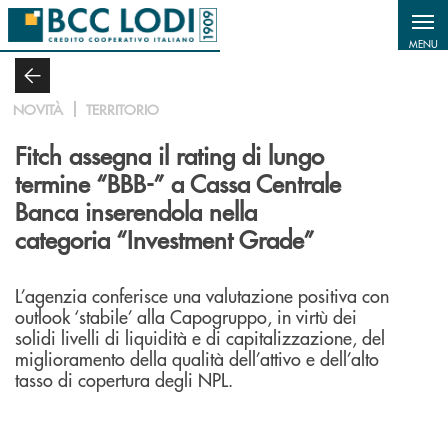
Salta al contenuto principale
MENU
NOVITÀ
TERRITORIO
Fitch assegna il rating di lungo
termine “BBB-” a Cassa Centrale
Banca inserendola nella
categoria “Investment Grade”
L’agenzia conferisce una valutazione positiva con
outlook ‘stabile’ alla Capogruppo, in virtù dei
solidi livelli di liquidità e di capitalizzazione, del
miglioramento della qualità dell’attivo e dell’alto
tasso di copertura degli NPL.