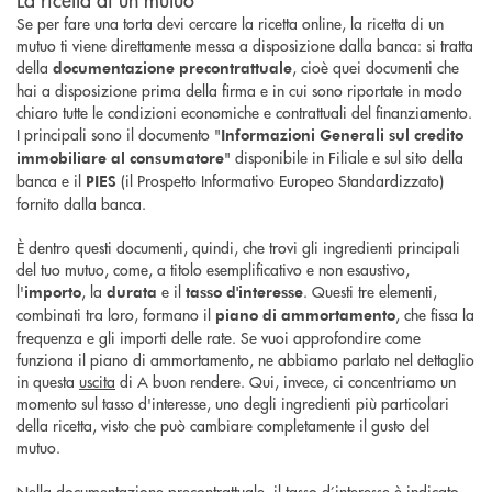
Se per fare una torta devi cercare la ricetta online, la ricetta di un
mutuo ti viene direttamente messa a disposizione dalla banca: si tratta
della
, cioè quei documenti che
documentazione precontrattuale
hai a disposizione prima della firma e in cui sono riportate in modo
chiaro tutte le condizioni economiche e contrattuali del finanziamento.
I principali sono il documento "
Informazioni Generali sul credito
" disponibile in Filiale e sul sito della
immobiliare al consumatore
banca e il
(il Prospetto Informativo Europeo Standardizzato)
PIES
fornito dalla banca.
È dentro questi documenti, quindi, che trovi gli ingredienti principali
del tuo mutuo, come, a titolo esemplificativo e non esaustivo,
l'
, la
e il
. Questi tre elementi,
importo
durata
tasso d'interesse
combinati tra loro, formano il
, che fissa la
piano di ammortamento
frequenza e gli importi delle rate. Se vuoi approfondire come
funziona il piano di ammortamento, ne abbiamo parlato nel dettaglio
in questa
uscita
di A buon rendere. Qui, invece, ci concentriamo un
momento sul tasso d'interesse, uno degli ingredienti più particolari
della ricetta, visto che può cambiare completamente il gusto del
mutuo.
Nella documentazione precontrattuale, il tasso d’interesse è indicato