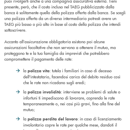
puoi rivolgerti anche a una compagnia assicurativa esterna. Tieni
presente, però, che il costo incluso nel TAEG pubblicizzato dalla
banca è solitamente quello della polizza offerta dalla banca. Se scegli
una polizza offerta da un diverso intermediario potresti avere un
TAEG più basso o più alto in base al costo della polizza che intendi
sottoscrivere.
Accanto all’assicurazione obbligatoria esistono poi alcune
assicurazioni facoltative che non servono a ottenere il mutuo, ma
proteggono te e la tua famiglia da imprevisti che potrebbero
compromettere il pagamento delle rate:
la
: tutela i familiari in caso di decesso
polizza vita
dell'intestatario, facendosi carico del debito residuo così
che le rate non ricadano sugli eredi;
la
: interviene se problemi di salute o
polizza invalidità
infortuni ti impediscono di lavorare, coprendo le rate
temporaneamente o, nei casi più gravi, fino alla fine del
mutuo;
la
: in caso di licenziamento
polizza perdita del lavoro
involontario copre le rate per qualche mese, dandoti il