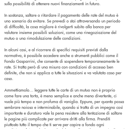
sulla possibilità di ottenere nuovi finanziamenti in futuro.
In sostanza, saltare o ritardare il pagamento delle rate del mutuo è
uno scenario da evitare. Se prevedi o stai attraversando un periodo
di difficoltà, la cosa migliore è rivolgerti subito alla banca per
valutare insieme possibili soluzioni, come una rinegoziazione del
mutuo o una rimodulazione delle condizioni.
In alcuni casi, e al ricorrere di specifici requisiti previsti dalla
normativa, è possibile accedere anche a strumenti pubblici come il
Fondo Gasparrini, che consente di sospendere temporaneamente le
rate. Si tratta però di una misura con condizioni di accesso ben
definite, che non si applica a tutte le situazioni e va valutata caso per
caso.
Ammettiamolo… leggere tutte le carte di un mutuo non è proprio
come fare una torta, è meno semplice e anche meno divertente, ci
vuole più tempo e non profuma di vaniglia. Eppure, per quanto possa
sembrare noioso e interminabile, quando si tratta di un impegno così
importante e duraturo vale la pena resistere alla tentazione di saltare
le pagine più complicate per arrivare dritti alla firma. Prenditi
piuttosto tutto il tempo che ti serve per capire a fondo ogni