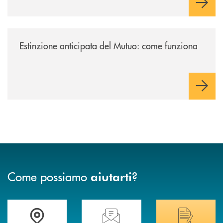
/news/estinzione-anticipata-del-mutuo-come-funziona/
Estinzione anticipata del Mutuo: come funziona
Come possiamo
?
aiutarti
Trova la filiale più vicina a Te
Hai bisogno di assistenza immediata? Contatta
Hai bisogno di alcuni