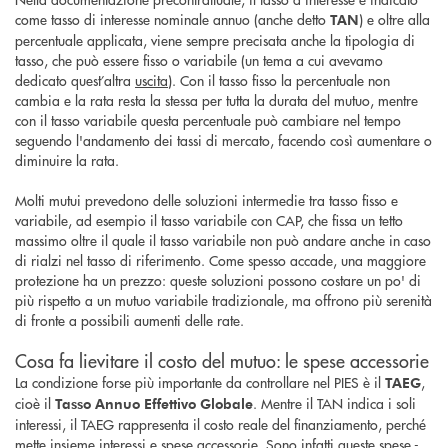
come tasso di interesse nominale annuo (anche detto
) e oltre alla
TAN
percentuale applicata, viene sempre precisata anche la tipologia di
tasso, che può essere fisso o variabile (un tema a cui avevamo
dedicato quest’altra
uscita
). Con il tasso fisso la percentuale non
cambia e la rata resta la stessa per tutta la durata del mutuo, mentre
con il tasso variabile questa percentuale può cambiare nel tempo
seguendo l'andamento dei tassi di mercato, facendo così aumentare o
diminuire la rata.
Molti mutui prevedono delle soluzioni intermedie tra tasso fisso e
variabile, ad esempio il tasso variabile con CAP, che fissa un tetto
massimo oltre il quale il tasso variabile non può andare anche in caso
di rialzi nel tasso di riferimento. Come spesso accade, una maggiore
protezione ha un prezzo: queste soluzioni possono costare un po' di
più rispetto a un mutuo variabile tradizionale, ma offrono più serenità
di fronte a possibili aumenti delle rate.
Cosa fa lievitare il costo del mutuo: le spese accessorie
La condizione forse più importante da controllare nel PIES è il
,
TAEG
cioè il
. Mentre il TAN indica i soli
Tasso Annuo Effettivo Globale
interessi, il TAEG rappresenta il costo reale del finanziamento, perché
mette insieme interessi e spese accessorie. Sono infatti queste spese -