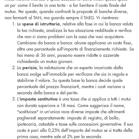
un po’ come il lievito in una torta - a far lievitare il costo finale del
mutuo. Per questo, quando confronti le proposte di banche diverse,
non fermarti al TAN, ma guarda sempre il TAEG. Vi rientrano:
Le
, relative alla fase in cui la banca valuta
spese di istruttoria
la tua richiesta, analizza la tua situazione reddituale e verifica
che non ci siano problemi con la casa che vuoi acquistare.
Cambiano da banca a banca: alcune applicano un costo fisso,
altre una percentuale sull'importo di finanziamento richiesto. Se
hai meno di 36 anni, possono essere ridotte o azzerate
richiedendo un mutuo giovani.
La
, la valutazione che un esperto incaricato dalla
perizia
banca svolge sull'immobile per verificare che sia in regola e
stabilirne il valore. Su questa base la banca decide quale
percentuale del prezzo finanziarti, mentre i costi variano a
seconda della banca e del perito.
L'
è una tassa che si applica a tutti i mutui
imposta sostitutiva
con durata superiore a 18 mesi. Come suggerisce il nome,
"sostituisce" in un'unica voce diverse imposte che altrimenti
pagheresti separatamente: imposta di registro, di bollo,
ipotecaria, catastale e tasse sulle concessioni governative. Il suo
costo è pari allo 0,25% dell'importo del mutuo se si tratta della
prima casa, mentre sale al 2% per la seconda.