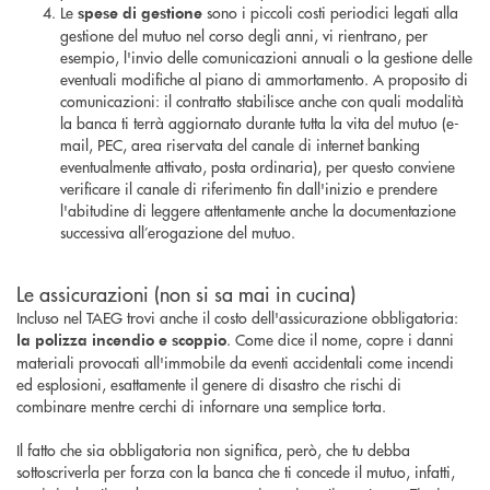
Le
sono i piccoli costi periodici legati alla
spese di gestione
gestione del mutuo nel corso degli anni, vi rientrano, per
esempio, l'invio delle comunicazioni annuali o la gestione delle
eventuali modifiche al piano di ammortamento. A proposito di
comunicazioni: il contratto stabilisce anche con quali modalità
la banca ti terrà aggiornato durante tutta la vita del mutuo (e-
mail, PEC, area riservata del canale di internet banking
eventualmente attivato, posta ordinaria), per questo conviene
verificare il canale di riferimento fin dall'inizio e prendere
l'abitudine di leggere attentamente anche la documentazione
successiva all’erogazione del mutuo.
Le assicurazioni (non si sa mai in cucina)
Incluso nel TAEG trovi anche il costo dell'assicurazione obbligatoria:
. Come dice il nome, copre i danni
la polizza incendio e scoppio
materiali provocati all'immobile da eventi accidentali come incendi
ed esplosioni, esattamente il genere di disastro che rischi di
combinare mentre cerchi di infornare una semplice torta.
Il fatto che sia obbligatoria non significa, però, che tu debba
sottoscriverla per forza con la banca che ti concede il mutuo, infatti,