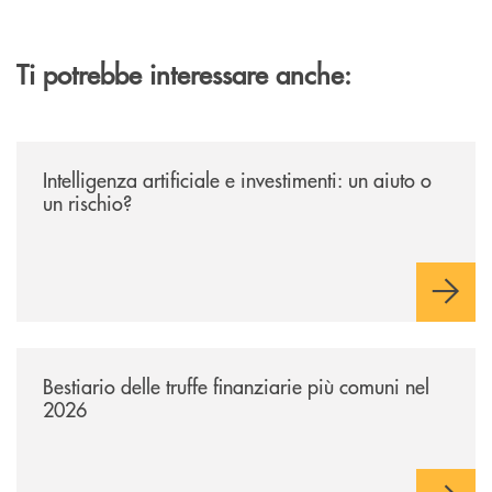
Ti potrebbe interessare anche:
/news/intelligenza-artificiale-e-investimenti-un-aiuto-o-un-rischio/
Intelligenza artificiale e investimenti: un aiuto o
un rischio?
/news/bestiario-delle-truffe-finanziarie-piu-comuni-nel-2026/
Bestiario delle truffe finanziarie più comuni nel
2026