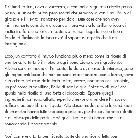
Tiri fuori farina, uova e zucchero, e cominci a seguire la ricetta passo
passo. A un certo punto però scopri che servono la vanillina, l'olio di
girasole e il lievito istantaneo per dolci, tutte cose che non avevi
minimamente considerato quando ti era venuta la brillante idea di
metterti a fare una torta. In sostanza, se non leggi la ricetta fino in
fondo, difficilmente la torta avrà il sapore e l’aspetto che ti eri
immaginato.
Ecco, un contratto di mutuo funziona più o meno come la ricetta di
una torta: la torta è il mutuo e ogni condizione è un ingrediente.
Alcune sono immediate: l'importo, la durata, il tasso di interesse, sono
gli ingredienti base che non possono mai mancare, come farina, uova
e zucchero nel caso della torta. Altre, invece, non sono così scontate,
un po' come la vanillina, l'olio di semi o quel "pizzico di sale" che
spunta nella ricetta di una torta al cioccolato. Eppure quegli
ingredienti non sono affatto superflui, servono a rendere l’impasto
soffice e ad equilibrare il gusto. Allo stesso modo, anche le condizioni
di un mutuo hanno tutte uno scopo preciso, perché equilibrano i diritti
e gli obblighi delle parti - cioè quelli tuoi e della banca che ti sta
concedendo il finanziamento.
Così come una torta ben riuscita parte da una ricetta letta con