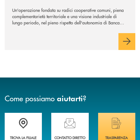
Un'operazione fondata su radici cooperative comuni, piena
complementarietà territoriale e una visione industriale di
lungo periodo, nel pieno rispetto dell'autonomia di Banca
Cambiano. Nei prossimi giorni verrà avviato il periodo di
negoziazione esclusiva per la finalizzazione dell’operazione.
Come possiamo
?
aiutarti
Trova la filiale più vicina a Te
Hai bisogno di assistenza immediata? Contatta
Hai bisogno di alcuni
TROVA LA FILIALE
CONTATTO DIRETTO
TRASPARENZA