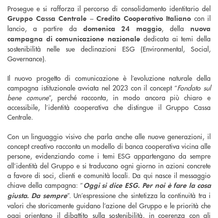
Prosegue e si rafforza il percorso di consolidamento identitario del
con il
Gruppo Cassa Centrale – Credito Cooperativo Italiano
lancio, a partire da
, della
domenica 24 maggio
nuova
dedicata ai temi della
campagna di comunicazione nazionale
sostenibilità nelle sue declinazioni ESG (Environmental, Social,
Governance).
Il nuovo progetto di comunicazione è l’evoluzione naturale della
campagna istituzionale avviata nel 2023 con il concept “
Fondato sul
bene comune
”, perché racconta, in modo ancora più chiaro e
accessibile, l’identità cooperativa che distingue il Gruppo Cassa
Centrale.
Con un linguaggio visivo che parla anche alle nuove generazioni, il
concept creativo racconta un modello di banca cooperativa vicina alle
persone, evidenziando come i temi ESG appartengano da sempre
all’identità del Gruppo e si traducano ogni giorno in azioni concrete
a favore di soci, clienti e comunità locali. Da qui nasce il messaggio
chiave della campagna: “
Oggi si dice ESG. Per noi è fare la cosa
”. Un’espressione che sintetizza la continuità tra i
giusta. Da sempre
valori che storicamente guidano l’azione del Gruppo e le priorità che
oggi orientano il dibattito sulla sostenibilità, in coerenza con gli