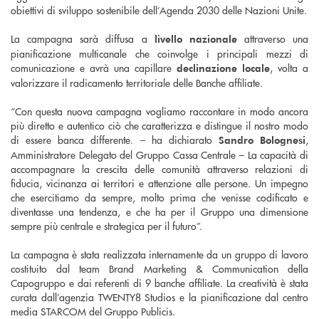
obiettivi di sviluppo sostenibile dell’Agenda 2030 delle Nazioni Unite.
La campagna sarà diffusa a
attraverso una
livello nazionale
pianificazione multicanale che coinvolge i principali mezzi di
comunicazione e avrà una capillare
, volta a
declinazione locale
valorizzare il radicamento territoriale delle Banche affiliate.
“Con questa nuova campagna vogliamo raccontare in modo ancora
più diretto e autentico ciò che caratterizza e distingue il nostro modo
di essere banca differente. – ha dichiarato
,
Sandro Bolognesi
Amministratore Delegato del Gruppo Cassa Centrale – La capacità di
accompagnare la crescita delle comunità attraverso relazioni di
fiducia, vicinanza ai territori e attenzione alle persone. Un impegno
che esercitiamo da sempre, molto prima che venisse codificato e
diventasse una tendenza, e che ha per il Gruppo una dimensione
sempre più centrale e strategica per il futuro”.
La campagna è stata realizzata internamente da un gruppo di lavoro
costituito dal team Brand Marketing & Communication della
Capogruppo e dai referenti di 9 banche affiliate. La creatività è stata
curata dall’agenzia TWENTY8 Studios e la pianificazione dal centro
media STARCOM del Gruppo Publicis.