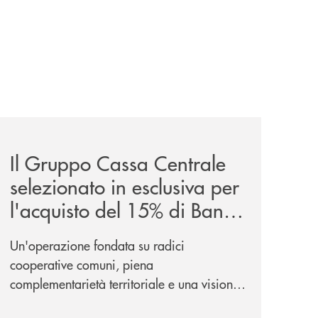
iva-per-lacquisto-del-15-di-banca-cambiano-1884/
news/il-gruppo-cassa-centrale-selezionato-in-esclusiva-p
Il Gruppo Cassa Centrale
selezionato in esclusiva per
l'acquisto del 15% di Banca
Cambiano 1884
Un'operazione fondata su radici
cooperative comuni, piena
complementarietà territoriale e una visione
industriale di lungo periodo, nel pieno