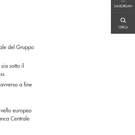
LAUSORGAN
LAUSORGAN
CERCA
CERCA
niale del Gruppo
sia sotto il
ess
 avverso a fine
ivello europeo
anca Centrale