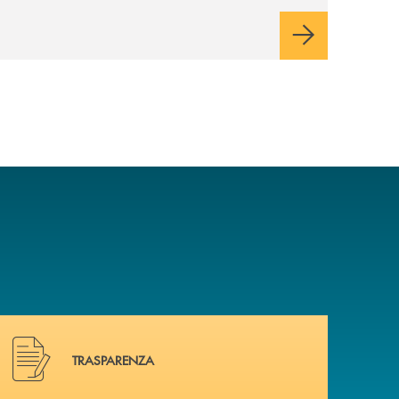
rispetto dell'autonomia di Banca
Cambiano. Nei prossimi giorni verrà
avviato il periodo di negoziazione
esclusiva per la finalizzazione
dell’operazione.
Hai bisogno di alcuni documenti ? Vai alla pagina traspa
TRASPARENZA