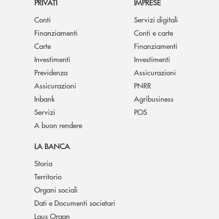
PRIVATI
IMPRESE
Conti
Servizi digitali
Finanziamenti
Conti e carte
Carte
Finanziamenti
Investimenti
Investimenti
Previdenza
Assicurazioni
Assicurazioni
PNRR
Inbank
Agribusiness
Servizi
POS
A buon rendere
LA BANCA
Storia
Territorio
Organi sociali
Dati e Documenti societari
Laus Organ