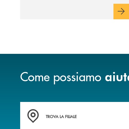
Come possiamo
aiut
Trova la filiale più vicina a Te
TROVA LA FILIALE