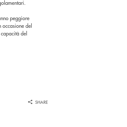
golamentari.
’anno peggiore
in occasione del
 capacità del
SHARE