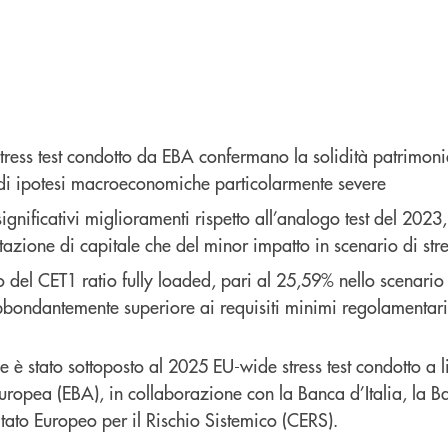
lo stress test condotto da EBA confermano la solidità patrimo
 di ipotesi macroeconomiche particolarmente severe
 significativi miglioramenti rispetto all’analogo test del 2023, 
otazione di capitale che del minor impatto in scenario di str
o del CET1 ratio fully loaded, pari al 25,59% nello scenario
bbondantemente superiore ai requisiti minimi regolamentari
 è stato sottoposto al 2025 EU-wide stress test condotto a l
uropea (EBA), in collaborazione con la Banca d’Italia, la B
tato Europeo per il Rischio Sistemico (CERS).