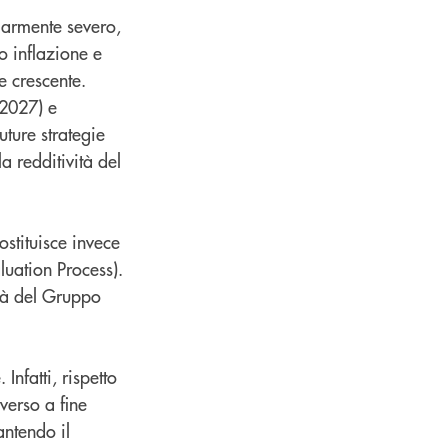
olarmente severo,
 inflazione e
e crescente.
-2027) e
ture strategie
a redditività del
stituisce invece
luation Process).
cità del Gruppo
Infatti, rispetto
verso a fine
antendo il