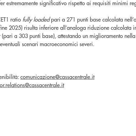
r estremamente significativo rispetto ai requisiti minimi re
 CET1 ratio
fully loaded
pari a 271 punti base calcolata nell
fine 2025) risulta inferiore all’analoga riduzione calcolata 
 (pari a 303 punti base), attestando un miglioramento nella
eventuali scenari macroeconomici severi.
enibilità:
comunicazione@cassacentrale.it
tor.relations@cassacentrale.it