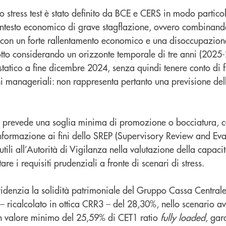
o stress test è stato definito da BCE e CERS in modo partic
ntesto economico di grave stagflazione, ovvero combinando
ti con un forte rallentamento economico e una disoccupazion
dotto considerando un orizzonte temporale di tre anni (2025
atico a fine dicembre 2024, senza quindi tenere conto di fu
ni manageriali: non rappresenta pertanto una previsione dell
on prevede una soglia minima di promozione o bocciatura, co
informazione ai fini dello SREP (Supervisory Review and Eva
ti utili all’Autorità di Vigilanza nella valutazione della capa
are i requisiti prudenziali a fronte di scenari di stress.
 evidenzia la solidità patrimoniale del Gruppo Cassa Centrale. 
– ricalcolato in ottica CRR3 – del 28,30%, nello scenario av
n valore minimo del 25,59% di CET1 ratio
fully loaded
, gar