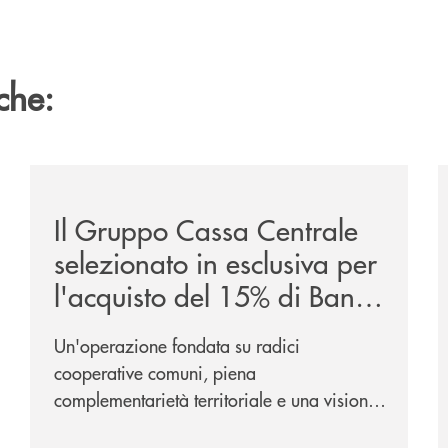
che:
/news/il-gruppo-cassa-centrale-selezionato-in-esclus
/
Il Gruppo Cassa Centrale
selezionato in esclusiva per
l'acquisto del 15% di Banca
Cambiano 1884
Un'operazione fondata su radici
cooperative comuni, piena
complementarietà territoriale e una visione
industriale di lungo periodo, nel pieno