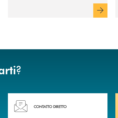
rispetto dell'autonomia di Banca
Cambiano. Nei prossimi giorni verrà
avviato il periodo di negoziazione
esclusiva per la finalizzazione
dell’operazione.
?
arti
Hai bisogno di assistenza immediata? Contattaci !
CONTATTO DIRETTO