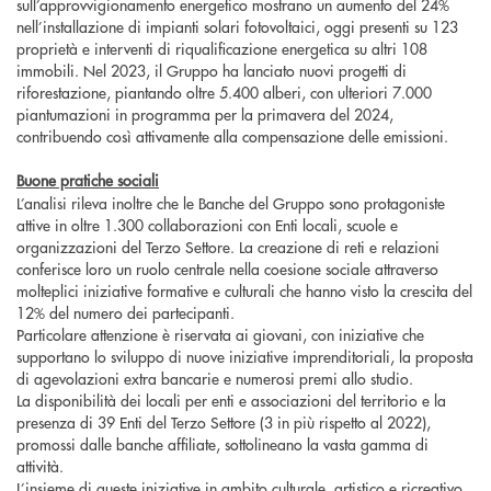
sull’approvvigionamento energetico mostrano un aumento del 24%
nell’installazione di impianti solari fotovoltaici, oggi presenti su 123
proprietà e interventi di riqualificazione energetica su altri 108
immobili. Nel 2023, il Gruppo ha lanciato nuovi progetti di
riforestazione, piantando oltre 5.400 alberi, con ulteriori 7.000
piantumazioni in programma per la primavera del 2024,
contribuendo così attivamente alla compensazione delle emissioni.
Buone pratiche sociali
L’analisi rileva inoltre che le Banche del Gruppo sono protagoniste
attive in oltre 1.300 collaborazioni con Enti locali, scuole e
organizzazioni del Terzo Settore. La creazione di reti e relazioni
conferisce loro un ruolo centrale nella coesione sociale attraverso
molteplici iniziative formative e culturali che hanno visto la crescita del
12% del numero dei partecipanti.
Particolare attenzione è riservata ai giovani, con iniziative che
supportano lo sviluppo di nuove iniziative imprenditoriali, la proposta
di agevolazioni extra bancarie e numerosi premi allo studio.
La disponibilità dei locali per enti e associazioni del territorio e la
presenza di 39 Enti del Terzo Settore (3 in più rispetto al 2022),
promossi dalle banche affiliate, sottolineano la vasta gamma di
attività.
L’insieme di queste iniziative in ambito culturale, artistico e ricreativo,