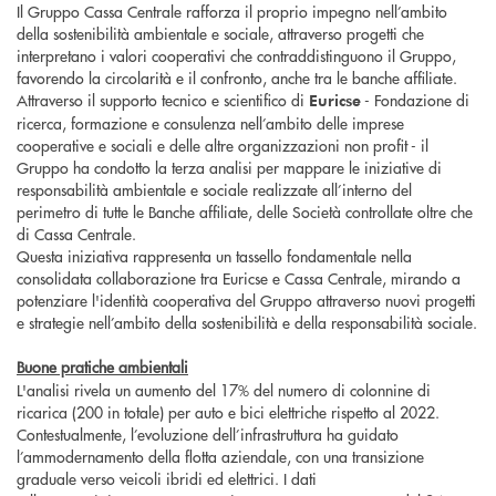
Il Gruppo Cassa Centrale rafforza il proprio impegno nell’ambito
della sostenibilità ambientale e sociale, attraverso progetti che
interpretano i valori cooperativi che contraddistinguono il Gruppo,
favorendo la circolarità e il confronto, anche tra le banche affiliate.
Attraverso il supporto tecnico e scientifico di
- Fondazione di
Euricse
ricerca, formazione e consulenza nell’ambito delle imprese
cooperative e sociali e delle altre organizzazioni non profit - il
Gruppo ha condotto la terza analisi per mappare le iniziative di
responsabilità ambientale e sociale realizzate all’interno del
perimetro di tutte le Banche affiliate, delle Società controllate oltre che
di Cassa Centrale.
Questa iniziativa rappresenta un tassello fondamentale nella
consolidata collaborazione tra Euricse e Cassa Centrale, mirando a
potenziare l'identità cooperativa del Gruppo attraverso nuovi progetti
e strategie nell’ambito della sostenibilità e della responsabilità sociale.
Buone pratiche ambientali
L'analisi rivela un aumento del 17% del numero di colonnine di
ricarica (200 in totale) per auto e bici elettriche rispetto al 2022.
Contestualmente, l’evoluzione dell’infrastruttura ha guidato
l’ammodernamento della flotta aziendale, con una transizione
graduale verso veicoli ibridi ed elettrici. I dati