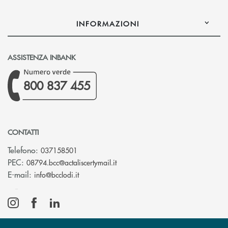
INFORMAZIONI
ASSISTENZA INBANK
800 837 455
CONTATTI
Telefono:
037158501
(si apre l’app di posta elettronic
PEC:
08794.bcc@actaliscertymail.it
(si apre l’app di posta elettronica)
E-mail:
info@bcclodi.it