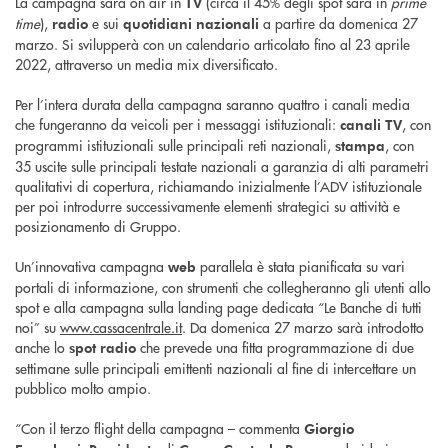
La campagna sarà on air in
(circa il 45% degli spot sarà in
prime
TV
time
),
e sui
a partire da domenica 27
radio
quotidiani nazionali
marzo. Si svilupperà con un calendario articolato fino al 23 aprile
2022, attraverso un media mix diversificato.
Per l’intera durata della campagna saranno quattro i canali media
che fungeranno da veicoli per i messaggi istituzionali:
, con
canali TV
programmi istituzionali sulle principali reti nazionali,
, con
stampa
35 uscite sulle principali testate nazionali a garanzia di alti parametri
qualitativi di copertura, richiamando inizialmente l’ADV istituzionale
per poi introdurre successivamente elementi strategici su attività e
posizionamento di Gruppo.
Un’innovativa campagna
parallela è stata pianificata su vari
web
portali di informazione, con strumenti che collegheranno gli utenti allo
spot e alla campagna sulla landing page dedicata “Le Banche di tutti
noi” su
www.cassacentrale.it
. Da domenica 27 marzo sarà introdotto
anche lo
che prevede una fitta programmazione di due
spot radio
settimane sulle principali emittenti nazionali al fine di intercettare un
pubblico molto ampio.
“Con il terzo flight della campagna – commenta
Giorgio