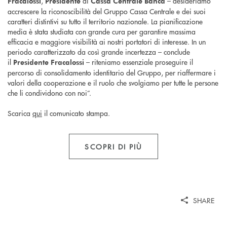
,
di
– desideriamo
Fracalossi
Presidente
Cassa Centrale Banca
accrescere la riconoscibilità del Gruppo Cassa Centrale e dei suoi
caratteri distintivi su tutto il territorio nazionale. La pianificazione
media è stata studiata con grande cura per garantire massima
efficacia e maggiore visibilità ai nostri portatori di interesse. In un
periodo caratterizzato da così grande incertezza – conclude
il
– riteniamo essenziale proseguire il
Presidente Fracalossi
percorso di consolidamento identitario del Gruppo, per riaffermare i
valori della cooperazione e il ruolo che svolgiamo per tutte le persone
che li condividono con noi”.
Scarica
qui
il comunicato stampa.
SCOPRI DI PIÙ
SHARE