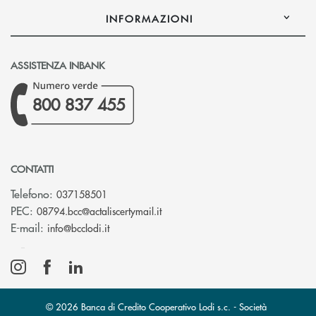
INFORMAZIONI
ASSISTENZA INBANK
800 837 455
CONTATTI
Telefono:
037158501
(si apre l’app di posta elettronic
PEC:
08794.bcc@actaliscertymail.it
(si apre l’app di posta elettronica)
E-mail:
info@bcclodi.it
© 2026 Banca di Credito Cooperativo Lodi s.c. - Società