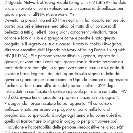
L' Uganda Network of Young People Living with HIV (UNYPA) ha dato
vita a un evento unico e rivoluzionario: un concorso di bellezza per
giovani positivi all'HIV, Miss e Mister Y+.
L'evento ha preso il via nel 2014 e negli anni ha raccolto sempre più
partecipazioni e interesse mediatico. Si tratta di un concorso di
bellezza a tutti gli effetti, con giurati, concorrenti, vincitori, fasce,
corone e foto di rito e a spiegare come e perchè è nato questo
progetto, e il segreto del suo successo, è stato Nicholas Niwagaba,
direttore esecutivo dell' Uganda Network of Young People Living with
HIV (UNYPA) : ''Le persone sieropositive in Uganda, soprattutto i
giovani, devono fare i conti ogni giorno con la discriminazione da
parte delle loro famiglie, la stigmatizzazione a scuola e sul posto di
lavoro e basta leggere i dati del rapporto sullo stigma redatto dal
governo ugandese per capire come in Uganda minacce e aggressioni
fisiche e verbali siano all'ordine del giorno. Inoltre il 32% degli
intervistati ha confessato di sentirsi colpevole per avere contratto l'HIV
e il 60% invece tiene nascosta la propria situazione sierologica''.
Proseguendo l'organizzatore ha poi aggiunto: ''Il concorso di
bellezza è nato per essere un progetto di punta nella lotta al
pregiudizio. Lo spettacolo si svolge ogni anno e ha come obiettivo
quello di trasformare lo stigma in orgoglio per promuovere così
l'inclusione e l'accettabilità delle persone sieropositive nella società''.
Gli organizzatori, in quest'anno di emergenza coronavirus, si sono