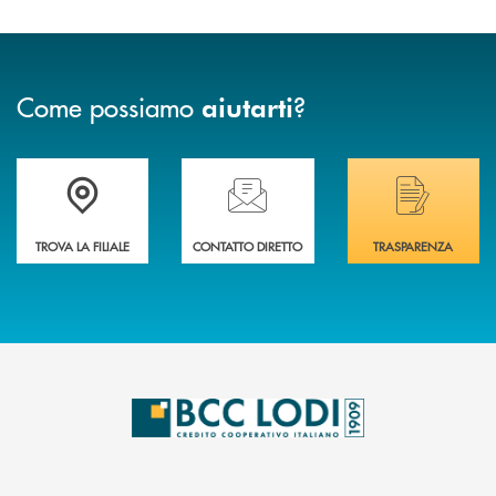
Come possiamo
?
aiutarti
Trova la filiale più vicina a Te
Hai bisogno di assistenza immediata? Contatta
Hai bisogno di alcuni
TROVA LA FILIALE
CONTATTO DIRETTO
TRASPARENZA