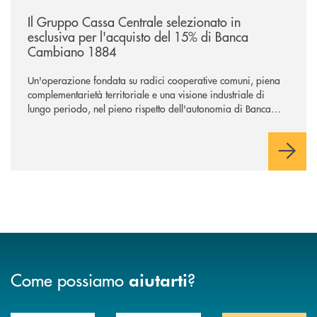
/news/il-gruppo-cassa-centrale-selezionato-in-esclusiva-per-lacquisto
Il Gruppo Cassa Centrale selezionato in
esclusiva per l'acquisto del 15% di Banca
Cambiano 1884
Un'operazione fondata su radici cooperative comuni, piena
complementarietà territoriale e una visione industriale di
lungo periodo, nel pieno rispetto dell'autonomia di Banca
Cambiano. Nei prossimi giorni verrà avviato il periodo di
negoziazione esclusiva per la finalizzazione dell’operazione.
Come possiamo
?
aiutarti