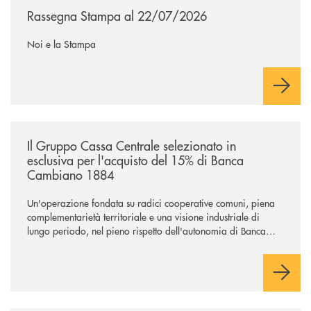
Rassegna Stampa al 22/07/2026
Noi e la Stampa
/news/il-gruppo-cassa-centrale-selezionato-in-esclusiva-per-lacquisto
Il Gruppo Cassa Centrale selezionato in
esclusiva per l'acquisto del 15% di Banca
Cambiano 1884
Un'operazione fondata su radici cooperative comuni, piena
complementarietà territoriale e una visione industriale di
lungo periodo, nel pieno rispetto dell'autonomia di Banca
Cambiano. Nei prossimi giorni verrà avviato il periodo di
negoziazione esclusiva per la finalizzazione dell’operazione.