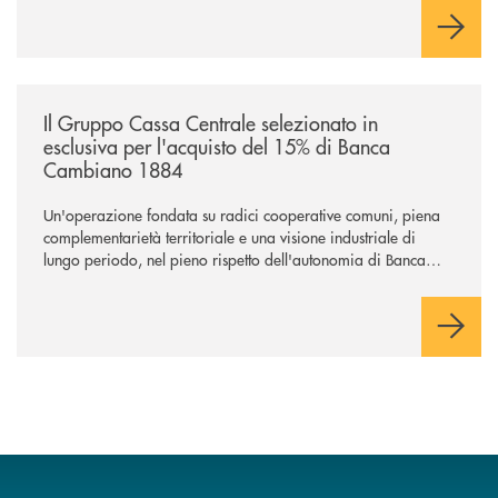
negoziazione esclusiva per la finalizzazione dell’operazione.
/news/il-gruppo-cassa-centrale-selezionato-in-esclusiva-per-lacquisto
Il Gruppo Cassa Centrale selezionato in
esclusiva per l'acquisto del 15% di Banca
Cambiano 1884
Un'operazione fondata su radici cooperative comuni, piena
complementarietà territoriale e una visione industriale di
lungo periodo, nel pieno rispetto dell'autonomia di Banca
Cambiano. Nei prossimi giorni verrà avviato il periodo di
negoziazione esclusiva per la finalizzazione dell’operazione.