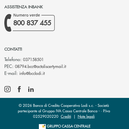
ASSISTENZA INBANK
800 837 455
CONTATTI
Telefono:
037158501
(si apre l’app di posta elettronic
PEC:
08794.bcc@actaliscertymail.it
(si apre l’app di posta elettronica)
E-mail:
info@bcclodi.it
© 2026 Banca di Credito Cooperativo Lodi s.c. - Società
partecipante al Gruppo IVA Cassa Centrale Banca - · P.Iva
02529020220
Crediti
|
Note legali