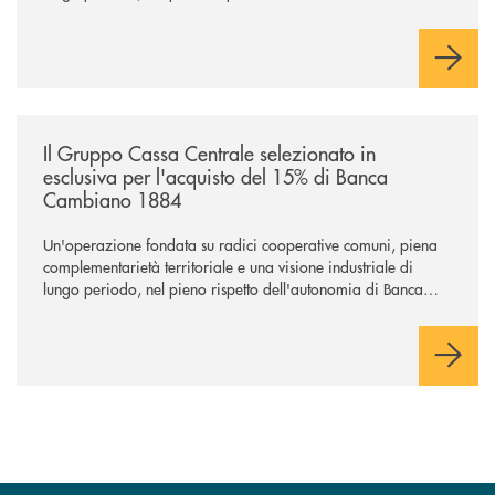
Cambiano. Nei prossimi giorni verrà avviato il periodo di
negoziazione esclusiva per la finalizzazione dell’operazione.
/news/il-gruppo-cassa-centrale-selezionato-in-esclusiva-per-lacquisto
Il Gruppo Cassa Centrale selezionato in
esclusiva per l'acquisto del 15% di Banca
Cambiano 1884
Un'operazione fondata su radici cooperative comuni, piena
complementarietà territoriale e una visione industriale di
lungo periodo, nel pieno rispetto dell'autonomia di Banca
Cambiano. Nei prossimi giorni verrà avviato il periodo di
negoziazione esclusiva per la finalizzazione dell’operazione.