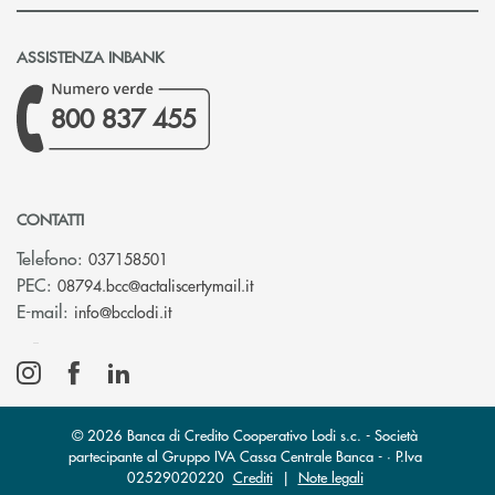
ASSISTENZA INBANK
800 837 455
CONTATTI
Telefono:
037158501
(si apre l’app di posta elettronic
PEC:
08794.bcc@actaliscertymail.it
(si apre l’app di posta elettronica)
E-mail:
info@bcclodi.it
© 2026 Banca di Credito Cooperativo Lodi s.c. - Società
partecipante al Gruppo IVA Cassa Centrale Banca - · P.Iva
02529020220
Crediti
|
Note legali