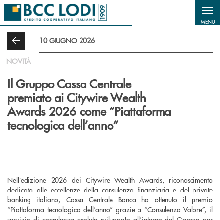
Salta al contenuto principale
MENU
10 GIUGNO 2026
NOVITÀ
Il Gruppo Cassa Centrale
premiato ai Citywire Wealth
Awards 2026 come “Piattaforma
tecnologica dell’anno”
Nell’edizione 2026 dei Citywire Wealth Awards, riconoscimento
dedicato alle eccellenze della consulenza finanziaria e del private
banking italiano, Cassa Centrale Banca ha ottenuto il premio
“Piattaforma tecnologica dell’anno” grazie a “Consulenza Valore”, il
servizio di consulenza evoluta sviluppato all’interno del Gruppo per