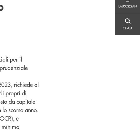
LAUSORGAN
P
LAUSORGAN
CERCA
CERCA
ali per il
 prudenziale
2023, richiede al
di propri di
sto da capitale
n lo scorso anno.
 OCR), è
o minimo