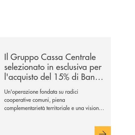
iva-per-lacquisto-del-15-di-banca-cambiano-1884/
news/il-gruppo-cassa-centrale-selezionato-in-esclusiva-p
Il Gruppo Cassa Centrale
selezionato in esclusiva per
l'acquisto del 15% di Banca
Cambiano 1884
Un'operazione fondata su radici
cooperative comuni, piena
complementarietà territoriale e una visione
industriale di lungo periodo, nel pieno
rispetto dell'autonomia di Banca
Cambiano. Nei prossimi giorni verrà