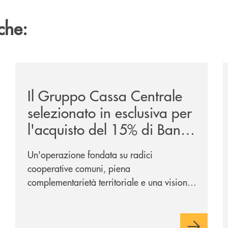
che:
/news/il-gruppo-cassa-centrale-selezionato-in-esclus
/
Il Gruppo Cassa Centrale
selezionato in esclusiva per
l'acquisto del 15% di Banca
Cambiano 1884
Un'operazione fondata su radici
cooperative comuni, piena
complementarietà territoriale e una visione
industriale di lungo periodo, nel pieno
rispetto dell'autonomia di Banca
Cambiano. Nei prossimi giorni verrà