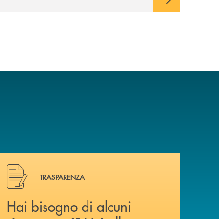
avviato il periodo di negoziazione
esclusiva per la finalizzazione
dell’operazione.
Hai bisogno di alcuni documenti ? Vai alla pagina traspa
TRASPARENZA
Hai bisogno di alcuni