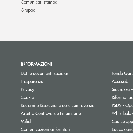
Comunicati stampa
Gruppo
INFORMAZIONI
Dati e documenti societari
Fondo Gara
Trasparenza
Accessibili
Privacy
Sicurezza 
Cookie
Riforma tas
Reclami e Risoluzione delle controversie
PSD2 - Ope
Apre una nuova finestra
Arbitro Controversie Finanziarie
Whistleblo
Mifid
Codice appa
Apre una nuova finestra
Comunicazioni ai fornitori
Educazione