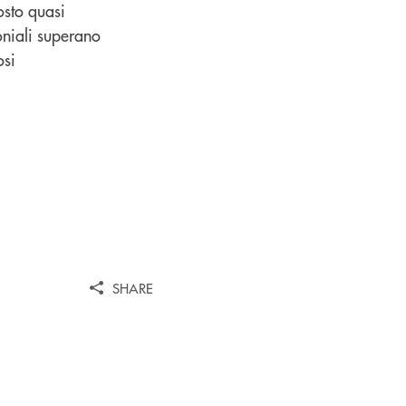
osto quasi
oniali superano
osi
SHARE