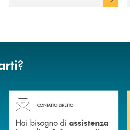
avviato il periodo di negoziazione
esclusiva per la finalizzazione
dell’operazione.
?
arti
Hai bisogno di assistenza immediata? Contattaci !
CONTATTO DIRETTO
Hai bisogno di
assistenza