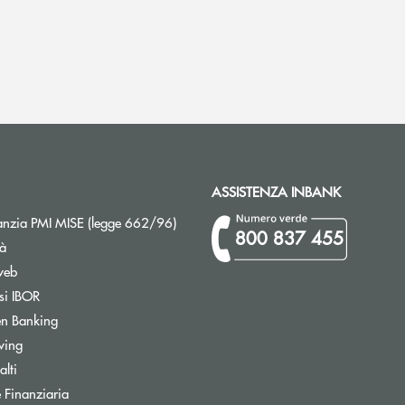
ASSISTENZA INBANK
Apre una nuova finestra
nzia PMI MISE (legge 662/96)
800 837 455
tà
web
Apre una nuova finestra
si IBOR
Apre una nuova finestra
n Banking
Apre una nuova finestra
wing
Apre una nuova finestra
lti
Apre una nuova finestra
 Finanziaria