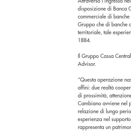
Attraverso l’ingresso ne
disposizione di Banca
commerciale di banche loc
Gruppo che di banche af
territoriale, tale espe
1884.
Il Gruppo Cassa Centrale
Advisor.
“Questa operazione nasc
affini: due realtà cooper
di prossimità, attenzion
Cambiano avviene nel pie
relazione di lungo peri
esperienza nel supporto 
rappresenta un patrimoni