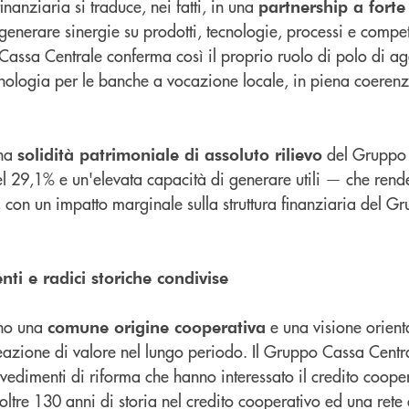
nanziaria si traduce, nei fatti, in una
partnership a fort
generare sinergie su prodotti, tecnologie, processi e compe
Cassa Centrale conferma così il proprio ruolo di polo di a
cnologia per le banche a vocazione locale, in piena coerenz
una
del Gruppo 
solidità patrimoniale di assoluto rilievo
 29,1% e un'elevata capacità di generare utili — che rende
 con un impatto marginale sulla struttura finanziaria del G
nti e radici storiche condivise
ono una
e una visione orient
comune origine cooperativa
eazione di valore nel lungo periodo. Il Gruppo Cassa Centra
vedimenti di riforma che hanno interessato il credito coope
re 130 anni di storia nel credito cooperativo ed una rete di