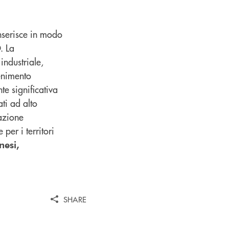
nserisce in modo
. La
industriale,
enimento
e significativa
ati ad alto
razione
per i territori
nesi,
SHARE