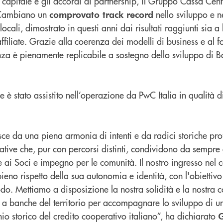
l capitale e gli accordi di partnership, il Gruppo Cassa Cent
 Cambiano un
nello sviluppo e n
comprovato track record
ali, dimostrato in questi anni dai risultati raggiunti sia a l
filiate. Grazie alla coerenza dei modelli di business e al 
rienza è pienamente replicabile a sostegno dello sviluppo d
 è stato assistito nell’operazione da PwC Italia in qualità 
e da una piena armonia di intenti e da radici storiche p
ative che, pur con percorsi distinti, condividono da sempre g
e ai Soci e impegno per le comunità. Il nostro ingresso nel 
no rispetto della sua autonomia e identità, con l'obiettivo 
odo. Mettiamo a disposizione la nostra solidità e la nostra
a banche del territorio per accompagnare lo sviluppo di un 
o storico del credito cooperativo italiano”, ha dichiarato
G