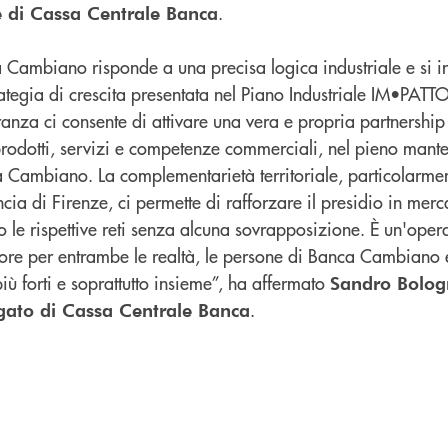
.
te di Cassa Centrale Banca
a Cambiano risponde a una precisa logica industriale e si i
rategia di crescita presentata nel Piano Industriale IM•PATTO
nza ci consente di attivare una vera e propria partnership 
rodotti, servizi e competenze commerciali, nel pieno mant
 Cambiano. La complementarietà territoriale, particolarment
cia di Firenze, ci permette di rafforzare il presidio in merc
o le rispettive reti senza alcuna sovrapposizione. È un'ope
lore per entrambe le realtà, le persone di Banca Cambiano e 
ù forti e soprattutto insieme”, ha affermato
Sandro Bolog
.
gato di Cassa Centrale Banca