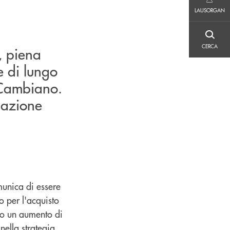
LAUSORGAN
LAUSORGAN
CERCA
CERCA
, piena
e di lungo
 Cambiano.
iazione
unica di essere
o per l'acquisto
so un aumento di
nella strategia