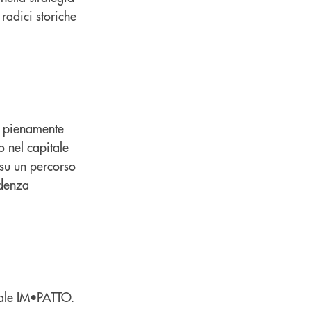
radici storiche
 pienamente
 nel capitale
 su un percorso
ndenza
rale IM•PATTO.