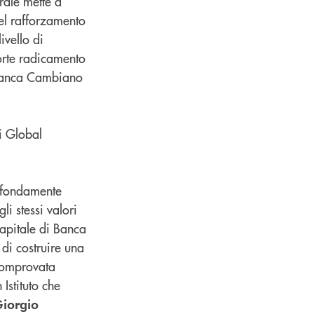
rale mette a
el rafforzamento
ivello di
forte radicamento
i Banca Cambiano
di Global
rofondamente
li stessi valori
capitale di Banca
di costruire una
 comprovata
Istituto che
iorgio