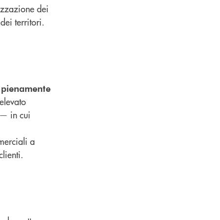
rizzazione dei
i territori.
le pienamente
 elevato
 — in cui
merciali a
lienti.