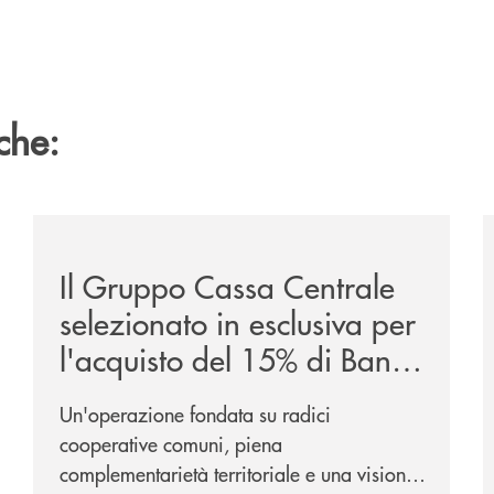
che:
/news/il-gruppo-cassa-centrale-selezionato-in-esclus
/
Il Gruppo Cassa Centrale
selezionato in esclusiva per
l'acquisto del 15% di Banca
Cambiano 1884
Un'operazione fondata su radici
cooperative comuni, piena
complementarietà territoriale e una visione