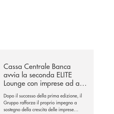
iva-per-lacquisto-del-15-di-banca-cambiano-1884/
news/cassa-centrale-banca-avvia-la-seconda-elite-lounge-
Cassa Centrale Banca
avvia la seconda ELITE
Lounge con imprese ad alto
potenziale
Dopo il successo della prima edizione, il
Gruppo rafforza il proprio impegno a
sostegno della crescita delle imprese