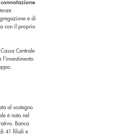
e connotazione
tenze
ggregazione e di
a con il proprio
Cassa Centrale
 l'investimento
ruppo.
ata al sostegno
le è nato nel
rativo. Banca
 41 filiali e