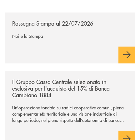
/news/rassegna-stampa/
Rassegna Stampa al 22/07/2026
Noi e la Stampa
/news/il-gruppo-cassa-centrale-selezionato-in-esclusiva-per-lacquisto
Il Gruppo Cassa Centrale selezionato in
esclusiva per l'acquisto del 15% di Banca
Cambiano 1884
Un'operazione fondata su radici cooperative comuni, piena
complementarietà territoriale e una visione industriale di
lungo periodo, nel pieno rispetto dell'autonomia di Banca
Cambiano. Nei prossimi giorni verrà avviato il periodo di
negoziazione esclusiva per la finalizzazione dell’operazione.