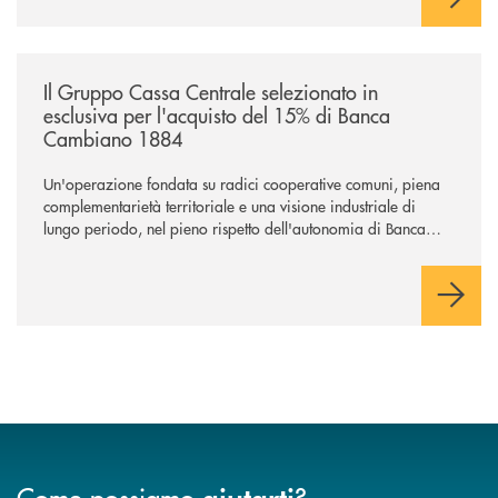
/news/il-gruppo-cassa-centrale-selezionato-in-esclusiva-per-lacquisto
Il Gruppo Cassa Centrale selezionato in
esclusiva per l'acquisto del 15% di Banca
Cambiano 1884
Un'operazione fondata su radici cooperative comuni, piena
complementarietà territoriale e una visione industriale di
lungo periodo, nel pieno rispetto dell'autonomia di Banca
Cambiano. Nei prossimi giorni verrà avviato il periodo di
negoziazione esclusiva per la finalizzazione dell’operazione.
Come possiamo
?
aiutarti