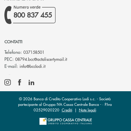
800 837 455
CONTATTI
Telefono:
037158501
(si apre l’app di posta elettronic
PEC:
08794.bcc@actaliscertymail.it
(si apre l’app di posta elettronica)
E-mail:
info@bcclodi.it
© 2026 Banca di Credito Cooperativo Lodi s.c. - Società
partecipante al Gruppo IVA Cassa Centrale Banca - · P.Iva
02529020220
Crediti
|
Note legali