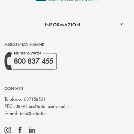
INFORMAZIONI
ASSISTENZA INBANK
800 837 455
CONTATTI
Telefono:
037158501
(si apre l’app di posta elettronic
PEC:
08794.bcc@actaliscertymail.it
(si apre l’app di posta elettronica)
E-mail:
info@bcclodi.it