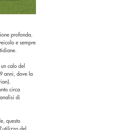
zione profonda.
veicolo e sempre
tidiane.
 un calo del
29 anni, dove la
ian).
unto circa
analisi di
e, questo
’utilizzo del