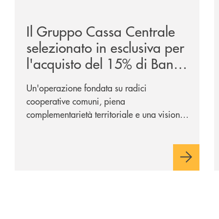
/news/il-gruppo-cassa-centrale-selezionato-in-esclus
/
Il Gruppo Cassa Centrale
selezionato in esclusiva per
l'acquisto del 15% di Banca
Cambiano 1884
Un'operazione fondata su radici
cooperative comuni, piena
complementarietà territoriale e una visione
industriale di lungo periodo, nel pieno
rispetto dell'autonomia di Banca
Cambiano. Nei prossimi giorni verrà
avviato il periodo di negoziazione
esclusiva per la finalizzazione
dell’operazione.