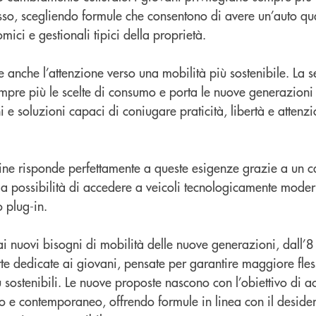
sso, scegliendo formule che consentono di avere un’auto q
ici e gestionali tipici della proprietà.
e anche l’attenzione verso una mobilità più sostenibile. La se
mpre più le scelte di consumo e porta le nuove generazioni 
i e soluzioni capaci di coniugare praticità, libertà e attenz
mine risponde perfettamente a queste esigenze grazie a un 
e la possibilità di accedere a veicoli tecnologicamente mode
o plug-in.
i nuovi bisogni di mobilità delle nuove generazioni, dall’8
te dedicate ai giovani, pensate per garantire maggiore fless
ù sostenibili. Le nuove proposte nascono con l’obiettivo di
co e contemporaneo, offrendo formule in linea con il desider