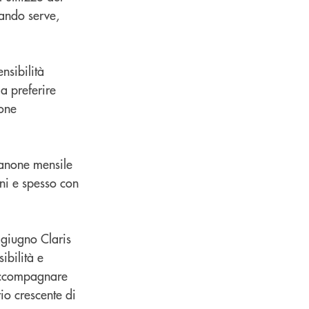
uando serve,
nsibilità
a preferire
ione
canone mensile
rni e spesso con
 giugno Claris
ibilità e
 accompagnare
io crescente di