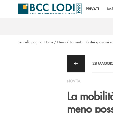
Salta al contenuto principale
PRIVATI
IM
Sei nella pagina:
Home
/
News
/
La mobilità dei giovani c
28 MAGGIO
NOVITÀ
La mobilit
meno poss