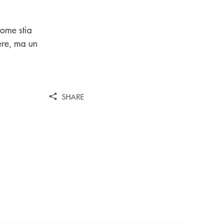
come stia
ere, ma un
SHARE