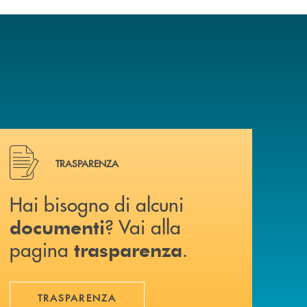
Hai bisogno di alcuni documenti ? Vai alla pagina traspa
TRASPARENZA
Hai bisogno di alcuni
? Vai alla
documenti
pagina
.
trasparenza
TRASPARENZA