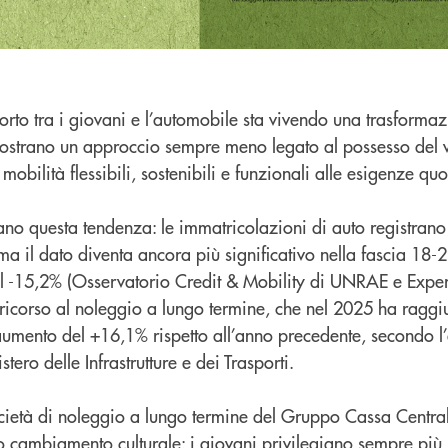
porto tra i giovani e l’automobile sta vivendo una trasforma
ostrano un approccio sempre meno legato al possesso del 
mobilità flessibili, sostenibili e funzionali alle esigenze quo
ano questa tendenza: le immatricolazioni di auto registrano
ma il dato diventa ancora più significativo nella fascia 18-
l -15,2% (Osservatorio Credit & Mobility di UNRAE e Exper
 ricorso al noleggio a lungo termine, che nel 2025 ha raggi
aumento del +16,1% rispetto all’anno precedente, secondo l’
ero delle Infrastrutture e dei Trasporti.
cietà di noleggio a lungo termine del Gruppo Cassa Central
o cambiamento culturale: i giovani privilegiano sempre più l