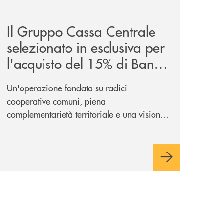
iva-per-lacquisto-del-15-di-banca-cambiano-1884/
news/il-gruppo-cassa-centrale-selezionato-in-esclusiva-p
Il Gruppo Cassa Centrale
selezionato in esclusiva per
l'acquisto del 15% di Banca
Cambiano 1884
Un'operazione fondata su radici
cooperative comuni, piena
complementarietà territoriale e una visione
industriale di lungo periodo, nel pieno
rispetto dell'autonomia di Banca
Cambiano. Nei prossimi giorni verrà
avviato il periodo di negoziazione
esclusiva per la finalizzazione
dell’operazione.