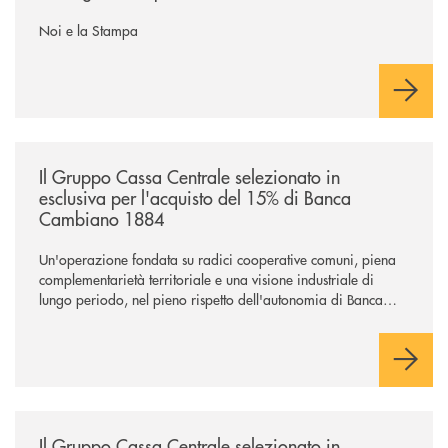
Noi e la Stampa
/news/il-gruppo-cassa-centrale-selezionato-in-esclusiva-per-lacquisto
Il Gruppo Cassa Centrale selezionato in
esclusiva per l'acquisto del 15% di Banca
Cambiano 1884
Un'operazione fondata su radici cooperative comuni, piena
complementarietà territoriale e una visione industriale di
lungo periodo, nel pieno rispetto dell'autonomia di Banca
Cambiano. Nei prossimi giorni verrà avviato il periodo di
negoziazione esclusiva per la finalizzazione dell’operazione.
/news/il-gruppo-cassa-centrale-selezionato-in-esclusiva-per-lacquisto
Il Gruppo Cassa Centrale selezionato in