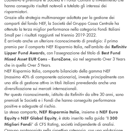
hanno conseguito risultati notevoli e tutelato gli interessi dei
risparmiatori.
Grazie alla strategia multimanager adottata per la gestione dei
comparti del fondo NEF, la Società del Gruppo Cassa Centrale ha
ottenuto la terza miglior performance nella categoria Fondi Italiani
Small per i risultati raggiunti nel triennio 2019-2022.
È arrivato anche un ulteriore riconoscimento di prestigio: il primo
premio per il comparto NEF Risparmio Italia, nell’ambito dei
Refinitiv
, con l’assegnazione del titolo di
Lipper Fund Awards
Best Fund
, sia nel segmento Over 3 Years
Mixed Asset EUR Cons – EuroZone
che in quello Over 5 Years.
NEF Risparmio Italia, comparto bilanciato della gamma NEF
(massimo 40% di componente azionaria), investe principalmente con
uno stile di gestione attivo in titoli italiani prevedendo anche una
diversificazione sui mercati internazionali.
Per questo riconoscimento, istituito da Refinitiv da oltre 30 anni, sono
premiati le Società e i Fondi che hanno conseguito performance
positive e adeguate al rischio.
Lo stesso comparto,
, insieme a
NEF Risparmio Italia
NEF Euro
e
, è stato inserito nella guida “
Equity
NEF Global Equity
I 300
” di CFS Rating, società indipendente di analisi.
Migliori Fondi
Ognuno protagonista nella rispettiva categoria, con una valutazione