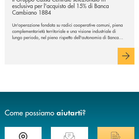
esclusiva per l'acquisto del 15% di Banca
Cambiano 1884
Un'operazione fondata su radici cooperative comuni, piena
complementarietà territoriale e una visione industriale di
lungo periodo, nel pieno rispetto dell'autonomia di Banca
Cambiano. Nei prossimi giorni verrà avviato il periodo di
negoziazione esclusiva per la finalizzazione dell’operazione.
Come possiamo
?
aiutarti
Trova la filiale più vicina a Te
Hai bisogno di assistenza immediata? Contatta
Hai bisogno di alcuni