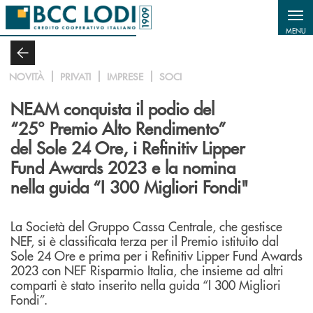
Salta al contenuto principale
MENU
NOVITÀ
PRIVATI
IMPRESE
SOCI
NEAM conquista il podio del
“25° Premio Alto Rendimento”
del Sole 24 Ore, i Refinitiv Lipper
Fund Awards 2023 e la nomina
nella guida “I 300 Migliori Fondi"
La Società del Gruppo Cassa Centrale, che gestisce
NEF, si è classificata terza per il Premio istituito dal
Sole 24 Ore e prima per i Refinitiv Lipper Fund Awards
2023 con NEF Risparmio Italia, che insieme ad altri
comparti è stato inserito nella guida “I 300 Migliori
Fondi”.