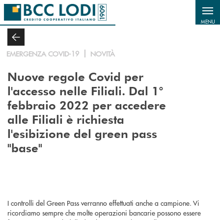
Salta al contenuto principale
MENU
EMERGENZA COVID-19
NOVITÀ
Nuove regole Covid per
l'accesso nelle Filiali. Dal 1°
febbraio 2022 per accedere
alle Filiali è richiesta
l'esibizione del green pass
"base"
I controlli del Green Pass verranno effettuati anche a campione. Vi
ricordiamo sempre che molte operazioni bancarie possono essere