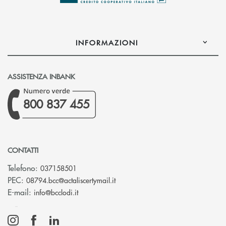
INFORMAZIONI
ASSISTENZA INBANK
800 837 455
CONTATTI
Telefono:
037158501
(si apre l’app di posta elettronic
PEC:
08794.bcc@actaliscertymail.it
(si apre l’app di posta elettronica)
E-mail:
info@bcclodi.it