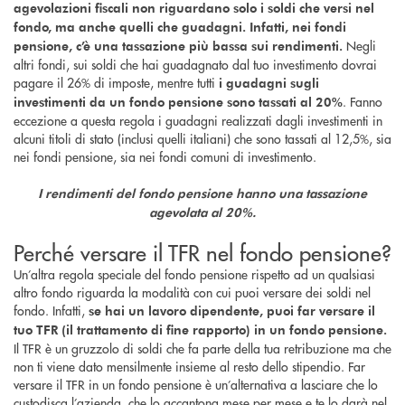
agevolazioni fiscali non riguardano solo i soldi che versi nel
fondo, ma anche quelli che guadagni. Infatti, nei fondi
Negli
pensione, c’è una tassazione più bassa sui rendimenti.
altri fondi, sui soldi che hai guadagnato dal tuo investimento dovrai
pagare il 26% di imposte, mentre tutti
i guadagni sugli
. Fanno
investimenti da un fondo pensione sono tassati al 20%
eccezione a questa regola i guadagni realizzati dagli investimenti in
alcuni titoli di stato (inclusi quelli italiani) che sono tassati al 12,5%, sia
nei fondi pensione, sia nei fondi comuni di investimento.
I rendimenti del fondo pensione hanno una tassazione
agevolata al 20%.
Perché versare il TFR nel fondo pensione?
Un’altra regola speciale del fondo pensione rispetto ad un qualsiasi
altro fondo riguarda la modalità con cui puoi versare dei soldi nel
fondo. Infatti,
se hai un lavoro dipendente, puoi far versare il
tuo TFR (il trattamento di fine rapporto) in un fondo pensione.
Il TFR è un gruzzolo di soldi che fa parte della tua retribuzione ma che
non ti viene dato mensilmente insieme al resto dello stipendio. Far
versare il TFR in un fondo pensione è un’alternativa a lasciare che lo
custodisca l’azienda, che lo accantona mese per mese e te lo darà nel