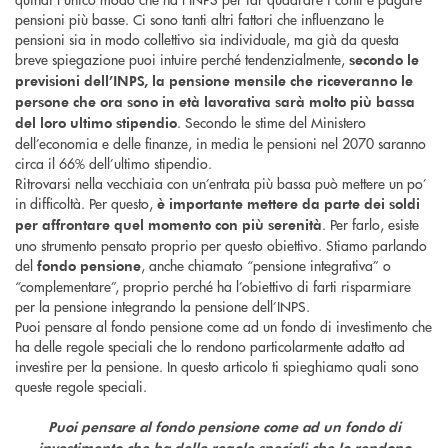
pensioni più basse. Ci sono tanti altri fattori che influenzano le
pensioni sia in modo collettivo sia individuale, ma già da questa
breve spiegazione puoi intuire perché tendenzialmente,
secondo le
previsioni dell’INPS, la pensione mensile che riceveranno le
persone che ora sono in età lavorativa sarà molto più bassa
. Secondo le stime del Ministero
del loro ultimo stipendio
dell’economia e delle finanze, in media le pensioni nel 2070 saranno
circa il 66% dell’ultimo stipendio.
Ritrovarsi nella vecchiaia con un’entrata più bassa può mettere un po’
in difficoltà. Per questo,
è importante mettere da parte dei soldi
. Per farlo, esiste
per affrontare quel momento con più serenità
uno strumento pensato proprio per questo obiettivo. Stiamo parlando
del
, anche chiamato “pensione integrativa” o
fondo pensione
“complementare”, proprio perché ha l’obiettivo di farti risparmiare
per la pensione integrando la pensione dell’INPS.
Puoi pensare al fondo pensione come ad un fondo di investimento che
ha delle regole speciali che lo rendono particolarmente adatto ad
investire per la pensione. In questo articolo ti spieghiamo quali sono
queste regole speciali.
Puoi pensare al fondo pensione come ad un fondo di
investimento che ha delle regole speciali che lo rendono