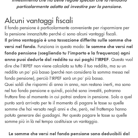
particolarmente adatto ad investire per la pensione.
Alcuni vantaggi fiscali
Il fondo pensione è particolarmente conveniente per risparmiare per
la pensione innanzitutto perché ci sono alcuni vantaggi fiscali.
Il primo vantaggio è una tassazione differita sulle somme che
Funziona in questo modo:
versi nel fondo.
le somme che versi nel
fondo pensione (scegliendo tu l’importo e la frequenza) ogni
. Questo vuol
anno puoi dedurle dal reddito su cui paghi l’IRPEF
dire che l’IRPEF non viene calcolata su tutto il tuo reddito, ma su un
reddito un po’ più basso (perché non considera la somma messa nel
fondo pensione), perciò l’IRPEF sarà un po’ più bassa.
Quei soldi che risparmi di anno in anno, non restano inerti, ma sono
nel tuo fondo pensione e quindi, poiché sono investiti, potranno
fruttare fino al momento in cui potrai andare in pensione. Solo a quel
punto sarà arrivato per te il momento di pagare le tasse su quelle
somme che hai versato negli anni e che, però, nel frattempo hanno
potuto generare dei guadagni. Per questo pagare le tasse su quelle
somme più in là nel tempo costituisce un vantaggio.
Le somme che versi nel fondo pensione sono deducibili dal