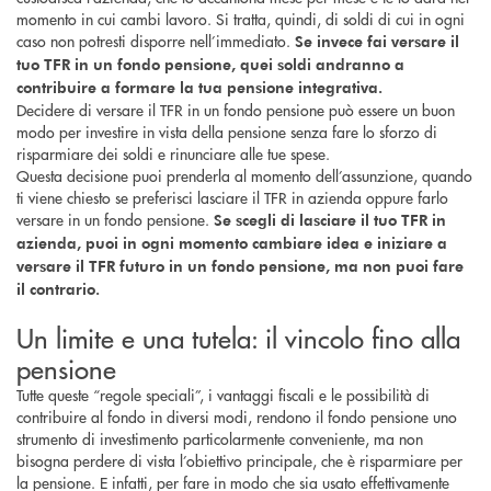
momento in cui cambi lavoro. Si tratta, quindi, di soldi di cui in ogni
caso non potresti disporre nell’immediato.
Se invece fai versare il
tuo TFR in un fondo pensione, quei soldi andranno a
contribuire a formare la tua pensione integrativa.
Decidere di versare il TFR in un fondo pensione può essere un buon
modo per investire in vista della pensione senza fare lo sforzo di
risparmiare dei soldi e rinunciare alle tue spese.
Questa decisione puoi prenderla al momento dell’assunzione, quando
ti viene chiesto se preferisci lasciare il TFR in azienda oppure farlo
versare in un fondo pensione.
Se scegli di lasciare il tuo TFR in
azienda, puoi in ogni momento cambiare idea e iniziare a
versare il TFR futuro in un fondo pensione, ma non puoi fare
il contrario.
Un limite e una tutela: il vincolo fino alla
pensione
Tutte queste “regole speciali”, i vantaggi fiscali e le possibilità di
contribuire al fondo in diversi modi, rendono il fondo pensione uno
strumento di investimento particolarmente conveniente, ma non
bisogna perdere di vista l’obiettivo principale, che è risparmiare per
la pensione. E infatti, per fare in modo che sia usato effettivamente