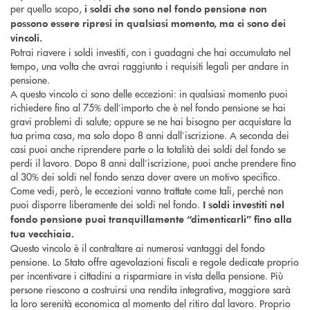
per quello scopo,
i soldi che sono nel fondo pensione non
possono essere ripresi in qualsiasi momento, ma ci sono dei
vincoli.
Potrai riavere i soldi investiti, con i guadagni che hai accumulato nel
tempo, una volta che avrai raggiunto i requisiti legali per andare in
pensione.
A questo vincolo ci sono delle eccezioni: in qualsiasi momento puoi
richiedere fino al 75% dell’importo che è nel fondo pensione se hai
gravi problemi di salute; oppure se ne hai bisogno per acquistare la
tua prima casa, ma solo dopo 8 anni dall’iscrizione. A seconda dei
casi puoi anche riprendere parte o la totalità dei soldi del fondo se
perdi il lavoro. Dopo 8 anni dall’iscrizione, puoi anche prendere fino
al 30% dei soldi nel fondo senza dover avere un motivo specifico.
Come vedi, però, le eccezioni vanno trattate come tali, perché non
puoi disporre liberamente dei soldi nel fondo.
I soldi investiti nel
fondo pensione puoi tranquillamente “dimenticarli” fino alla
tua vecchiaia.
Questo vincolo è il contraltare ai numerosi vantaggi del fondo
pensione. Lo Stato offre agevolazioni fiscali e regole dedicate proprio
per incentivare i cittadini a risparmiare in vista della pensione. Più
persone riescono a costruirsi una rendita integrativa, maggiore sarà
la loro serenità economica al momento del ritiro dal lavoro. Proprio