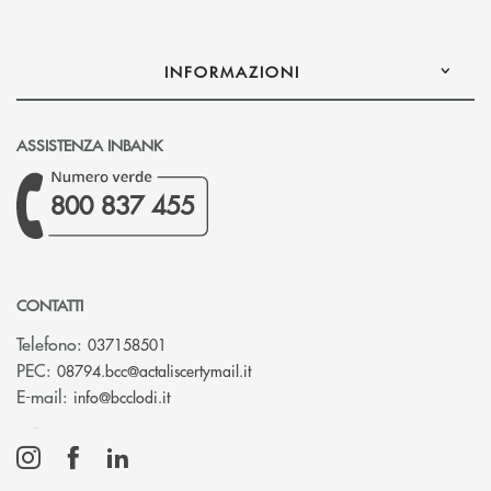
INFORMAZIONI
ASSISTENZA INBANK
800 837 455
CONTATTI
Telefono:
037158501
(si apre l’app di posta elettronic
PEC:
08794.bcc@actaliscertymail.it
(si apre l’app di posta elettronica)
E-mail:
info@bcclodi.it