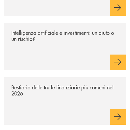
/news/intelligenza-artificiale-e-investimenti-un-aiuto-o-un-rischio/
Intelligenza artificiale e investimenti: un aiuto o
un rischio?
/news/bestiario-delle-truffe-finanziarie-piu-comuni-nel-2026/
Bestiario delle truffe finanziarie più comuni nel
2026