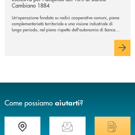
Cambiano 1884
Un'operazione fondata su radici cooperative comuni, piena
complementarietà territoriale e una visione industriale di
lungo periodo, nel pieno rispetto dell'autonomia di Banca
Cambiano. Nei prossimi giorni verrà avviato il periodo di
negoziazione esclusiva per la finalizzazione dell’operazione.
Come possiamo
?
aiutarti
Trova la filiale più vicina a Te
Hai bisogno di assistenza immediata? Contatta
Hai bisogno di alcuni