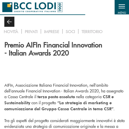
Salta al contenuto principale
MENU
NOVITÀ
PRIVATI
IMPRESE
SOCI
TERRITORIO
Premio AIFIn Financial Innovation
- Italian Awards 2020
AIFIn, Associazione Italiana Financial Innovation, nell’ambito
dell’annuale Financial Innovation - Italian Awards 2020, ha assegnato
a Cassa Centrale il
nella categoria
terzo posto assoluto
CSR e
con il progetto
Sustainability
“La strategia di marketing e
.
comunicazione del Gruppo Cassa Centrale in tema CSR”
Tra gli aspetti del progetto considerati maggiormente innovativi è stata
evidenziata una strategia di comunicazione originale e la messa a