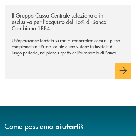
/news/il-gruppo-cassa-centrale-selezionato-in-esclusiva-per-lacquisto
Il Gruppo Cassa Centrale selezionato in
esclusiva per l'acquisto del 15% di Banca
Cambiano 1884
Un'operazione fondata su radici cooperative comuni, piena
complementarietà territoriale e una visione industriale di
lungo periodo, nel pieno rispetto dell'autonomia di Banca
Cambiano. Nei prossimi giorni verrà avviato il periodo di
negoziazione esclusiva per la finalizzazione dell’operazione.
Come possiamo
?
aiutarti