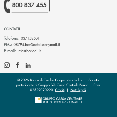
800 837 455
CONTATTI
Telefono:
037158501
(si apre l’app di posta elettronic
PEC:
08794.bcc@actaliscertymail.it
(si apre l’app di posta elettronica)
E-mail:
info@bcclodi.it
© 2026 Banca di Credito Cooperativo Lodi s.c. - Società
partecipante al Gruppo IVA Cassa Centrale Banca - · P.Iva
02529020220
Crediti
|
Note legali