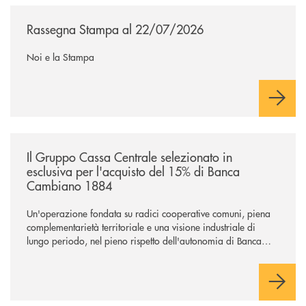
/news/rassegna-stampa/
Rassegna Stampa al 22/07/2026
Noi e la Stampa
/news/il-gruppo-cassa-centrale-selezionato-in-esclusiva-per-lacquisto
Il Gruppo Cassa Centrale selezionato in
esclusiva per l'acquisto del 15% di Banca
Cambiano 1884
Un'operazione fondata su radici cooperative comuni, piena
complementarietà territoriale e una visione industriale di
lungo periodo, nel pieno rispetto dell'autonomia di Banca
Cambiano. Nei prossimi giorni verrà avviato il periodo di
negoziazione esclusiva per la finalizzazione dell’operazione.