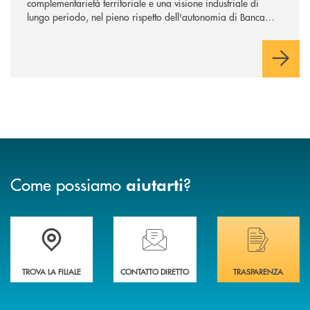
complementarietà territoriale e una visione industriale di
lungo periodo, nel pieno rispetto dell'autonomia di Banca
Cambiano. Nei prossimi giorni verrà avviato il periodo di
negoziazione esclusiva per la finalizzazione dell’operazione.
Come possiamo
?
aiutarti
Trova la filiale più vicina a Te
Hai bisogno di assistenza immediata? Contatta
Hai bisogno di alcuni
TROVA LA FILIALE
CONTATTO DIRETTO
TRASPARENZA