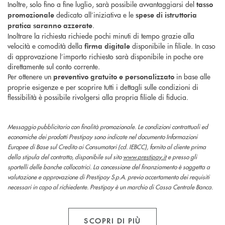
Inoltre, solo fino a fine luglio, sarà possibile avvantaggiarsi del
tasso
dedicato all’iniziativa e le
promozionale
spese di istruttoria
.
pratica saranno azzerate
Inoltrare la richiesta richiede pochi minuti di tempo grazie alla
velocità e comodità della
disponibile in filiale. In caso
firma digitale
di approvazione l’importo richiesto sarà disponibile in poche ore
direttamente sul conto corrente.
Per ottenere un
in base alle
preventivo gratuito e personalizzato
proprie esigenze e per scoprire tutti i dettagli sulle condizioni di
flessibilità è possibile rivolgersi alla propria filiale di fiducia.
Messaggio pubblicitario con finalità promozionale. Le condizioni contrattuali ed
economiche dei prodotti Prestipay sono indicate nel documento Informazioni
Europee di Base sul Credito ai Consumatori (cd. IEBCC), fornito al cliente prima
della stipula del contratto, disponibile sul sito
www.prestipay.it
e presso gli
sportelli delle banche collocatrici. La concessione del finanziamento è soggetta a
valutazione e approvazione di Prestipay S.p.A. previo accertamento dei requisiti
necessari in capo al richiedente. Prestipay è un marchio di Cassa Centrale Banca.
SCOPRI DI PIÙ