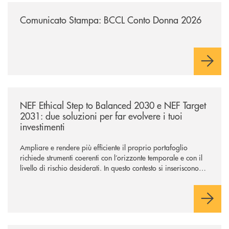
/news/comunicato-stampa-bccl-conto-donna-2026/
Comunicato Stampa: BCCL Conto Donna 2026
/news/nef-ethical-step-to-balanced-2030-e-nef-target-2031-due-soluzioni
NEF Ethical Step to Balanced 2030 e NEF Target
2031: due soluzioni per far evolvere i tuoi
investimenti
Ampliare e rendere più efficiente il proprio portafoglio
richiede strumenti coerenti con l’orizzonte temporale e con il
livello di rischio desiderati. In questo contesto si inseriscono
NEF Ethical Step to Balanced 2030 e NEF Target 2031, due
soluzioni tra loro complementari, pensate per accompagnare
l’investitore in un percorso strutturato e consapevole.