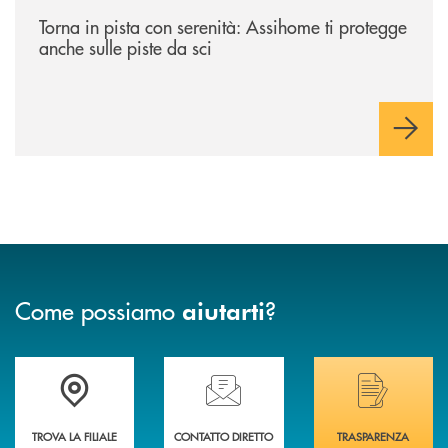
/news/torna-in-pista-con-serenita-assihome-ti-protegge-anche-sulle-pist
Torna in pista con serenità: Assihome ti protegge
anche sulle piste da sci
Come possiamo
?
aiutarti
Trova la filiale più vicina a Te
Hai bisogno di assistenza immediata? Contatta
Hai bisogno di alcuni
TROVA LA FILIALE
CONTATTO DIRETTO
TRASPARENZA