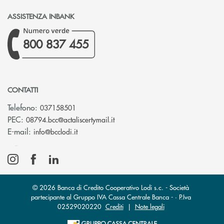
ASSISTENZA INBANK
800 837 455
CONTATTI
Telefono:
037158501
(si apre l’app di posta elettronic
PEC:
08794.bcc@actaliscertymail.it
(si apre l’app di posta elettronica)
E-mail:
info@bcclodi.it
© 2026 Banca di Credito Cooperativo Lodi s.c. - Società
partecipante al Gruppo IVA Cassa Centrale Banca - · P.Iva
02529020220
Crediti
|
Note legali