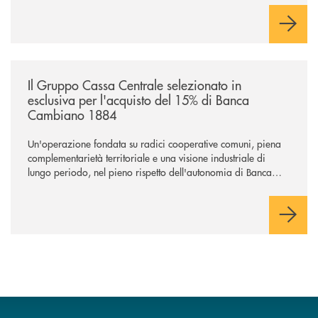
negoziazione esclusiva per la finalizzazione dell’operazione.
/news/il-gruppo-cassa-centrale-selezionato-in-esclusiva-per-lacquisto
Il Gruppo Cassa Centrale selezionato in
esclusiva per l'acquisto del 15% di Banca
Cambiano 1884
Un'operazione fondata su radici cooperative comuni, piena
complementarietà territoriale e una visione industriale di
lungo periodo, nel pieno rispetto dell'autonomia di Banca
Cambiano. Nei prossimi giorni verrà avviato il periodo di
negoziazione esclusiva per la finalizzazione dell’operazione.