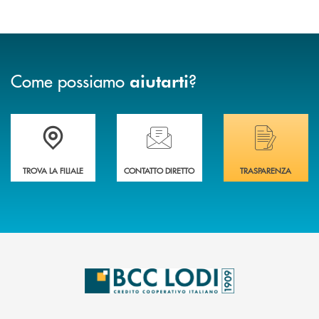
Come possiamo
?
aiutarti
Trova la filiale più vicina a Te
Hai bisogno di assistenza immediata? Contatta
Hai bisogno di alcuni
TROVA LA FILIALE
CONTATTO DIRETTO
TRASPARENZA