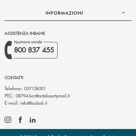
INFORMAZIONI
ASSISTENZA INBANK
800 837 455
CONTATTI
Telefono:
037158501
(si apre l’app di posta elettronic
PEC:
08794.bcc@actaliscertymail.it
(si apre l’app di posta elettronica)
E-mail:
info@bcclodi.it