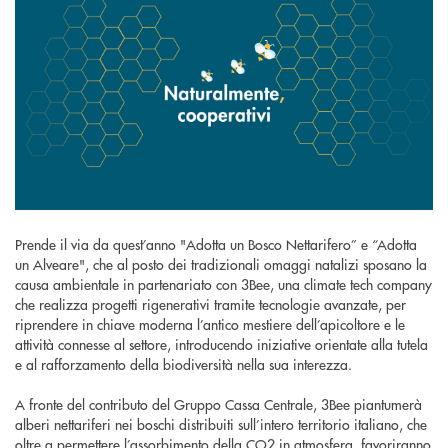
Prende il via da quest’anno "Adotta un Bosco Nettarifero” e “Adotta
un Alveare", che al posto dei tradizionali omaggi natalizi sposano la
causa ambientale in partenariato con 3Bee, una climate tech company
che realizza progetti rigenerativi tramite tecnologie avanzate, per
riprendere in chiave moderna l’antico mestiere dell’apicoltore e le
attività connesse al settore, introducendo iniziative orientate alla tutela
e al rafforzamento della biodiversità nella sua interezza.
A fronte del contributo del Gruppo Cassa Centrale, 3Bee piantumerà
alberi nettariferi nei boschi distribuiti sull’intero territorio italiano, che
oltre a permettere l’assorbimento della CO2 in atmosfera, favoriranno