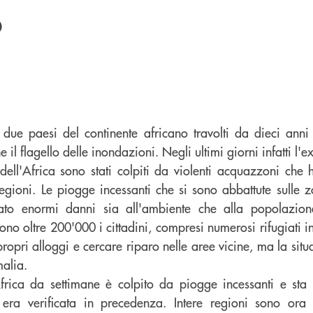
o
ue paesi del continente africano travolti da dieci anni d
il flagello delle inondazioni. Negli ultimi giorni infatti l'e
dell'Africa sono stati colpiti da violenti acquazzoni che
regioni. Le piogge incessanti che si sono abbattute sulle z
ato enormi danni sia all'ambiente che alla popolazion
no oltre 200'000 i cittadini, compresi numerosi rifugiati i
opri alloggi e cercare riparo nelle aree vicine, ma la sit
malia.
frica da settimane è colpito da piogge incessanti e sta
 era verificata in precedenza. Intere regioni sono ora