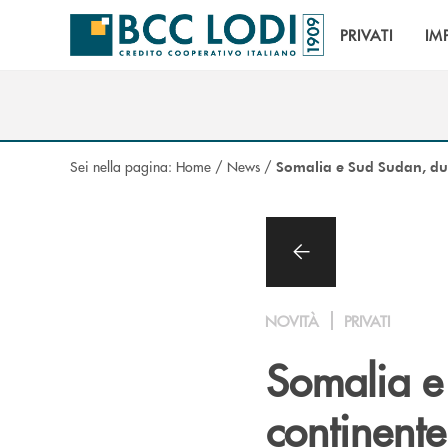
Salta al contenuto principale
PRIVATI
IM
Sei nella pagina:
Home
/
News
/
Somalia e Sud Sudan, due 
NOVITÀ
PRIVATI
Somalia e
continente