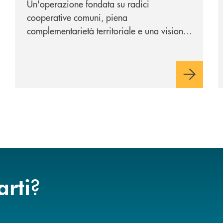
Un'operazione fondata su radici
cooperative comuni, piena
complementarietà territoriale e una visione
industriale di lungo periodo, nel pieno
rispetto dell'autonomia di Banca
Cambiano. Nei prossimi giorni verrà
avviato il periodo di negoziazione
esclusiva per la finalizzazione
dell’operazione.
?
arti