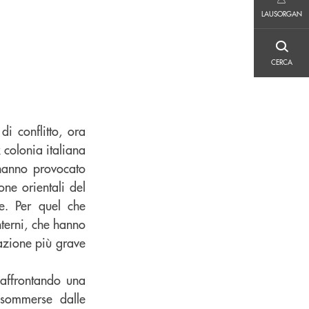
LAUSORGAN
LAUSORGAN
CERCA
CERCA
i conflitto, ora
x colonia italiana
 hanno provocato
one orientali del
e. Per quel che
nterni, che hanno
uazione più grave
 affrontando una
 sommerse dalle