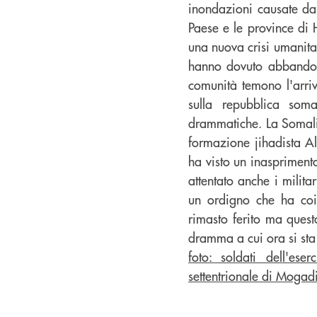
inondazioni causate dal
Paese e le province di 
una nuova crisi umanitar
hanno dovuto abbandona
comunità temono l'arriv
sulla repubblica som
drammatiche. La Somalia 
formazione jihadista Al
ha visto un inasprimento
attentato anche i milita
un ordigno che ha coin
rimasto ferito ma ques
dramma a cui ora si sta
foto: soldati dell'es
settentrionale di Mogadi