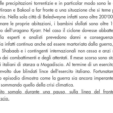
le precipitazioni torrentizie e in particolar modo sono le 
Hiraan e Bakool a far fronte a una situazione che si teme
ia. Nella sola città di Beledweyne infatti sono oltre 200'0
re le proprie abitazioni, i bambini sfollati sono oltre 
o dell'uragano Kyarr. Nel caso il ciclone dovesse abbatte
ala esperti e analisti prevedono danni e conseguenz
infatti continua anche ad essere martoriata dalla guerra, il
 Shabaab e i contingenti internazionali non cessa e anzi n
 dei combattimenti e degli attentati. Il mese scorso sono stat
ri italiani di stanza a Mogadiscio. Al termine di un eserci
volto due blindati lince dell'esercito italiano. Fortunat
to episodio dimostra come la guerra sia ancora imperant
 sommando quello della crisi climatica.
ercito somalo durante una pausa, sulla linea del fronte
scio.