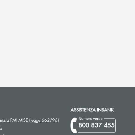
ASSISTENZA INBANK
Apre una nuova finestra
nzia PMI MISE (legge 662/96)
800 837 455
tà