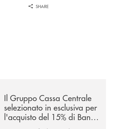
SHARE
iva-per-lacquisto-del-15-di-banca-cambiano-1884/
news/il-gruppo-cassa-centrale-selezionato-in-esclusiva-p
Il Gruppo Cassa Centrale
selezionato in esclusiva per
l'acquisto del 15% di Banca
Cambiano 1884