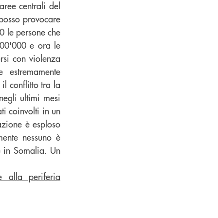
aree centrali del
 posso provocare
00 le persone che
100'000 e ora le
rsi con violenza
e estremamente
 conflitto tra la
egli ultimi mesi
i coinvolti in un
tazione è esploso
amente nessuno è
e in Somalia. Un
 alla periferia