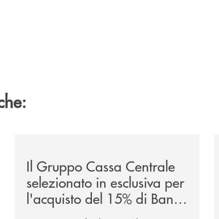
che:
/news/il-gruppo-cassa-centrale-selezionato-in-esclus
/
Il Gruppo Cassa Centrale
selezionato in esclusiva per
l'acquisto del 15% di Banca
Cambiano 1884