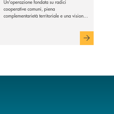
Un'operazione fondata su radici
cooperative comuni, piena
complementarietà territoriale e una visione
industriale di lungo periodo, nel pieno
rispetto dell'autonomia di Banca
Cambiano. Nei prossimi giorni verrà
avviato il periodo di negoziazione
esclusiva per la finalizzazione
dell’operazione.