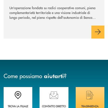
Un'operazione fondata su radici cooperative comuni, piena
complementarietà territoriale e una visione industriale di
lungo periodo, nel pieno rispetto dell'autonomia di Banca
Cambiano. Nei prossimi giorni verrà avviato il periodo di
negoziazione esclusiva per la finalizzazione dell’operazione.
Come possiamo
?
aiutarti
Trova la filiale più vicina a Te
Hai bisogno di assistenza immediata? Contatta
Hai bisogno di alcuni
TROVA LA FILIALE
CONTATTO DIRETTO
TRASPARENZA