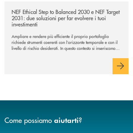
/news/nef-ethical-step-to-balanced-2030-e-nef-target-2031-due-soluzioni
NEF Ethical Step to Balanced 2030 e NEF Target
2031: due soluzioni per far evolvere i tuoi
investimenti
Ampliare e rendere più efficiente il proprio portafoglio
richiede strumenti coerenti con l’orizzonte temporale e con il
livello di rischio desiderati. In questo contesto si inseriscono
NEF Ethical Step to Balanced 2030 e NEF Target 2031, due
soluzioni tra loro complementari, pensate per accompagnare
l’investitore in un percorso strutturato e consapevole.
Come possiamo
?
aiutarti