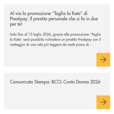
/news/al-via-la-promozione-taglia-la-rata-di-prestipay-il-prestito-perso
Al via la promozione “Taglia la Rata” di
Prestipay. Il prestito personale che si fa in due
per te!
Solo fino al 15 luglio 2026, grazie alla promozione “Taglia
la Rata” sarà possibile richiedere un prestito Prestipay con il
vantaggio di una rata più leggera da metà piano di
rimborso.
/news/comunicato-stampa-bccl-conto-donna-2026/
Comunicato Stampa: BCCL Conto Donna 2026