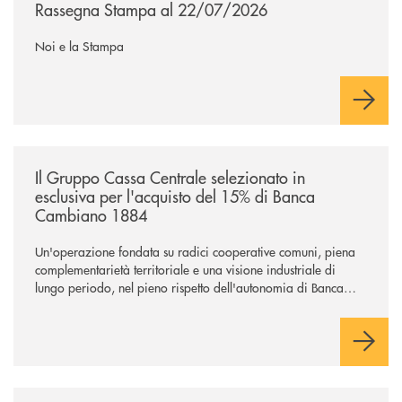
Rassegna Stampa al 22/07/2026
Noi e la Stampa
/news/il-gruppo-cassa-centrale-selezionato-in-esclusiva-per-lacquisto
Il Gruppo Cassa Centrale selezionato in
esclusiva per l'acquisto del 15% di Banca
Cambiano 1884
Un'operazione fondata su radici cooperative comuni, piena
complementarietà territoriale e una visione industriale di
lungo periodo, nel pieno rispetto dell'autonomia di Banca
Cambiano. Nei prossimi giorni verrà avviato il periodo di
negoziazione esclusiva per la finalizzazione dell’operazione.
/news/il-gruppo-cassa-centrale-selezionato-in-esclusiva-per-lacquisto