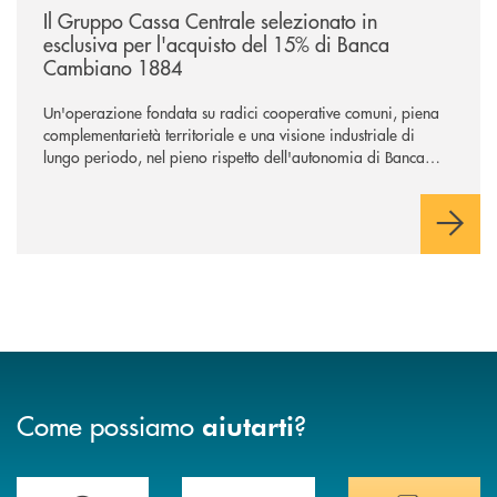
Il Gruppo Cassa Centrale selezionato in
esclusiva per l'acquisto del 15% di Banca
Cambiano 1884
Un'operazione fondata su radici cooperative comuni, piena
complementarietà territoriale e una visione industriale di
lungo periodo, nel pieno rispetto dell'autonomia di Banca
Cambiano. Nei prossimi giorni verrà avviato il periodo di
negoziazione esclusiva per la finalizzazione dell’operazione.
Come possiamo
?
aiutarti
Trova la filiale più vicina a Te
Hai bisogno di assistenza immediata? Contatta
Hai bisogno di alcuni