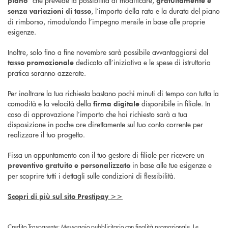
piano
gratuitamente e
, l’importo della rata e la durata del piano
senza variazioni di tasso
di rimborso, rimodulando l’impegno mensile in base alle proprie
esigenze.
Inoltre, solo fino a fine novembre sarà possibile avvantaggiarsi del
dedicato all’iniziativa e le spese di istruttoria
tasso promozionale
pratica saranno azzerate.
Per inoltrare la tua richiesta bastano pochi minuti di tempo con tutta la
comodità e la velocità della
disponibile in filiale. In
firma digitale
caso di approvazione l’importo che hai richiesto sarà a tua
disposizione in poche ore direttamente sul tuo conto corrente per
realizzare il tuo progetto.
Fissa un appuntamento con il tuo gestore di filiale per ricevere un
in base alle tue esigenze e
preventivo gratuito e personalizzato
per scoprire tutti i dettagli sulle condizioni di flessibilità.
Scopri di più sul sito Prestipay >>
Credito Trasparente: Messaggio pubblicitario con finalità promozionale. Le