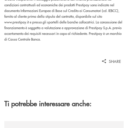
condizioni contrattuali ed economiche dei prodotti Prestipay sono indicate nel
documento Informazioni Europee di Base sul Credito ai Consumatori (cd. IEBCC),
fornito al cliente prima della stipula del contratto, disponibile sul sito
www.prestipay.it e presso gli sportelli delle banche collocatrici. La concessione del
finanziamento è soggetta a valutazione e approvazione di Prestipay S.p.A. previo
accertamento dei requisiti necessari in capo al richiedente. Prestipay è un marchio
di Cassa Centrale Banca.
SHARE
Ti potrebbe interessare anche:
/news/rassegna-stampa/