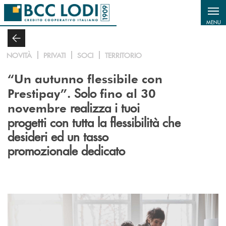
Salta al contenuto principale
MENU
NOVITÀ
PRIVATI
SOCI
TERRITORIO
“Un autunno flessibile con
Solo
Prestipay”.
fino al 30
realizza i tuoi
novembre
progetti con tutta la flessibilità che
desideri ed un tasso
promozionale dedicato