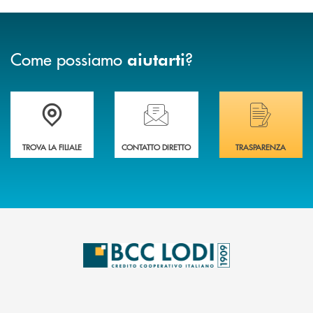
Come possiamo
?
aiutarti
Trova la filiale più vicina a Te
Hai bisogno di assistenza immediata? Contatta
Hai bisogno di alcuni
TROVA LA FILIALE
CONTATTO DIRETTO
TRASPARENZA