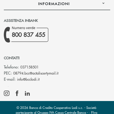
INFORMAZIONI
ASSISTENZA INBANK
800 837 455
CONTATTI
Telefono:
037158501
(si apre l’app di posta elettronic
PEC:
08794.bcc@actaliscertymail.it
(si apre l’app di posta elettronica)
E-mail:
info@bcclodi.it
© 2026 Banca di Credito Cooperativo Lodi s.c. - Società
partecipante al Gruppo IVA Cassa Centrale Banca - · P.Iva