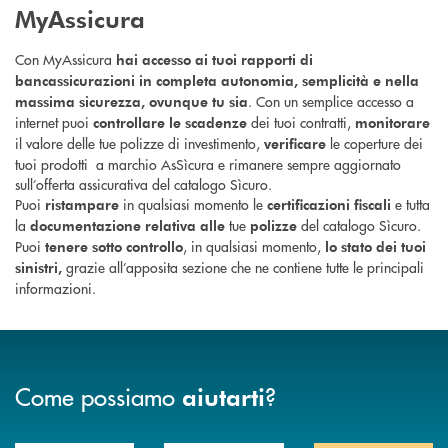
MyAssicura
Con MyAssicura
hai accesso ai tuoi rapporti di
bancassicurazioni in completa autonomia, semplicità e nella
. Con un semplice accesso a
massima sicurezza, ovunque tu sia
internet puoi
dei tuoi contratti,
controllare le scadenze
monitorare
il valore delle tue polizze di investimento,
le coperture dei
verificare
tuoi prodotti a marchio AsSìcura e rimanere sempre aggiornato
sull’offerta assicurativa del catalogo Sìcuro.
Puoi
in qualsiasi momento le
e tutta
ristampare
certificazioni fiscali
la
tue
del catalogo Sìcuro.
documentazione relativa alle
polizze
Puoi
, in qualsiasi momento,
tenere sotto controllo
lo stato dei tuoi
grazie all’apposita sezione che ne contiene tutte le principali
sinistri,
informazioni.
Come possiamo
?
aiutarti