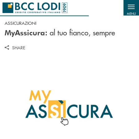
Salta al contenuto principale
MENU
ASSICURAZIONI
al tuo fianco, sempre
MyAssicura:
SHARE