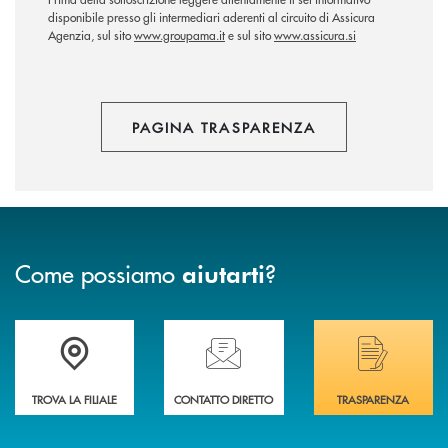
disponibile presso gli intermediari aderenti al circuito di Assicura
Agenzia, sul sito
www.groupama.it
e sul sito
www.assicura.si
PAGINA TRASPARENZA
Come possiamo
?
aiutarti
Trova la filiale più vicina a Te
Hai bisogno di assistenza immediata? Contatta
Hai bisogno di alcuni
TROVA LA FILIALE
CONTATTO DIRETTO
TRASPARENZA