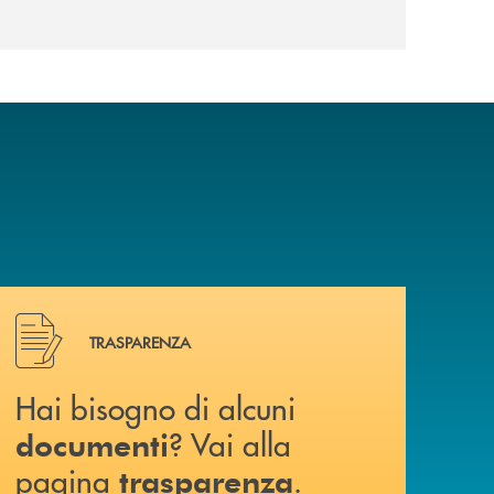
Hai bisogno di alcuni documenti ? Vai alla pagina traspa
TRASPARENZA
Hai bisogno di alcuni
? Vai alla
documenti
pagina
.
trasparenza