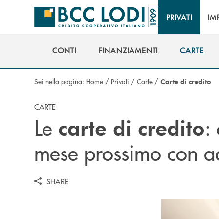
Salta al contenuto principale
PRIVATI
IM
CONTI
FINANZIAMENTI
CARTE
CONTI
FINANZIAMENTI
CARTE
Sei nella pagina:
Home
/
Privati
/
Carte
/
Carte di credito
CARTE
Le
: 
carte di credito
mese prossimo con add
SHARE