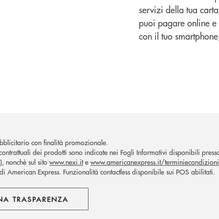
servizi della tua cart
puoi pagare online e 
con il tuo smartphone,
blicitario con finalità promozionale.
ontrattuali dei prodotti sono indicate nei Fogli Informativi disponibili presso 
, nonchè sul sito
www.nexi.it
e
www.americanexpress.it/terminiecondizioni
di American Express. Funzionalità contactless disponibile sui POS abilitati.
NA TRASPARENZA