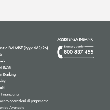
ASSISTENZA INBANK
Apre una nuova finestra
nzia PMI MISE (legge 662/96)
800 837 455
tà
web
Apre una nuova finestra
si IBOR
Apre una nuova finestra
n Banking
Apre una nuova finestra
wing
Apre una nuova finestra
lti
Apre una nuova finestra
 Finanziaria
Apre una nuova finestra
mento operazioni di pagamento
tronica Avanzata