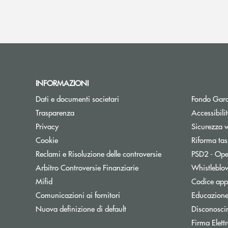
INFORMAZIONI
Dati e documenti societari
Fondo Gara
Trasparenza
Accessibili
Privacy
Sicurezza 
Cookie
Riforma tas
Reclami e Risoluzione delle controversie
PSD2 - Ope
Apre una nuova finestra
Arbitro Controversie Finanziarie
Whistleblo
Mifid
Codice appa
Apre una nuova finestra
Comunicazioni ai fornitori
Educazione
Nuova definizione di default
Disconosci
Firma Elet