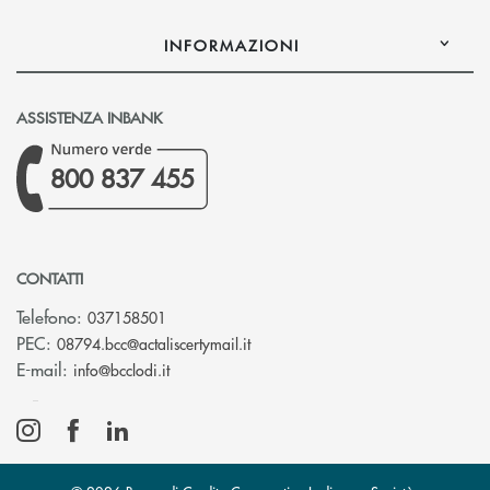
INFORMAZIONI
ASSISTENZA INBANK
800 837 455
CONTATTI
Telefono:
037158501
(si apre l’app di posta elettronic
PEC:
08794.bcc@actaliscertymail.it
(si apre l’app di posta elettronica)
E-mail:
info@bcclodi.it