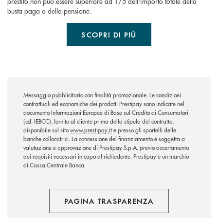
prestito non può essere superiore ad 1/5 dell'importo totale della
busta paga o della pensione.
SCOPRI DI PIÙ
Messaggio pubblicitario con finalità promozionale. Le condizioni
contrattuali ed economiche dei prodotti Prestipay sono indicate nel
documento Informazioni Europee di Base sul Credito ai Consumatori
(cd. IEBCC), fornito al cliente prima della stipula del contratto,
disponibile sul sito
www.prestipay.it
e presso gli sportelli delle
banche collocatrici. La concessione del finanziamento è soggetta a
valutazione e approvazione di Prestipay S.p.A. previo accertamento
dei requisiti necessari in capo al richiedente. Prestipay è un marchio
di Cassa Centrale Banca.
PAGINA TRASPARENZA