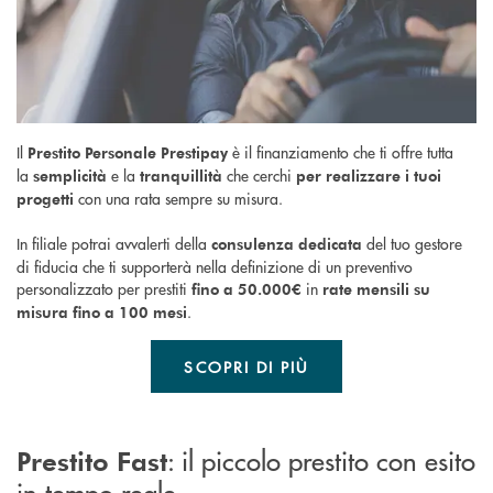
Il
è il finanziamento che ti offre tutta
Prestito Personale Prestipay
la
e la
che cerchi
semplicità
tranquillità
per realizzare i tuoi
con una rata sempre su misura.
progetti
In filiale potrai avvalerti della
del tuo gestore
consulenza dedicata
di fiducia che ti supporterà nella definizione di un preventivo
personalizzato per prestiti
in
fino a 50.000€
rate mensili su
.
misura fino a 100 mesi
SCOPRI DI PIÙ
: il piccolo prestito con esito
Prestito Fast
in tempo reale