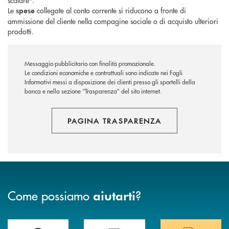
scalare".
Le
collegate al conto corrente si riducono a fronte di
spese
ammissione del cliente nella compagine sociale o di acquisto ulteriori
prodotti.
Messaggio pubblicitario con finalità promozionale.
Le condizioni economiche e contrattuali sono indicate nei Fogli
Informativi messi a disposizione dei clienti presso gli sportelli della
banca e nella sezione “Trasparenza” del sito internet.
PAGINA TRASPARENZA
Come possiamo
?
aiutarti
Trova la filiale più vicina a Te
Hai bisogno di assistenza immediata? Contatta
Hai bisogno di alcuni