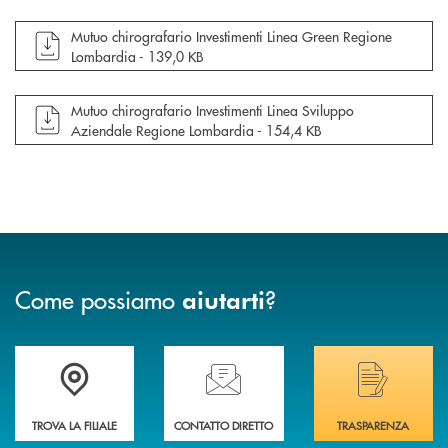
apre documento in una nuova finestra
Mutuo chirografario Investimenti Linea Green Regione
Lombardia -
139,0 KB
apre documento in una nuova finestra
Mutuo chirografario Investimenti Linea Sviluppo
Aziendale Regione Lombardia -
154,4 KB
Come possiamo
?
aiutarti
Trova la filiale più vicina a Te
Hai bisogno di assistenza immediata? Contatta
Hai bisogno di alcuni
TROVA LA FILIALE
CONTATTO DIRETTO
TRASPARENZA