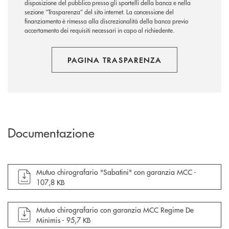
disposizione del pubblico presso gli sportelli della banca e nella
sezione “Trasparenza” del sito internet.
La concessione del
finanziamento è rimessa alla discrezionalità della banca previo
accertamento dei requisiti necessari in capo al richiedente.
PAGINA TRASPARENZA
Documentazione
apre documento in una nuova finestra
Mutuo chirografario "Sabatini" con garanzia MCC -
107,8 KB
apre documento in una nuova finestra
Mutuo chirografario con garanzia MCC Regime De
Minimis -
95,7 KB