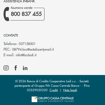
ASSISTENZA INBANK
800 837 455
CONTATTI
Telefono:
037158501
(si apre l’app di posta elettronic
PEC:
08794.bcc@actaliscertymail.it
(si apre l’app di posta elettronica)
E-mail:
info@bcclodi.it
© 2026 Banca di Credito Cooperativo Lodi s.c. - Società
partecipante al Gruppo IVA Cassa Centrale Banca - · P.Iva
02529020220
Crediti
|
Note legali