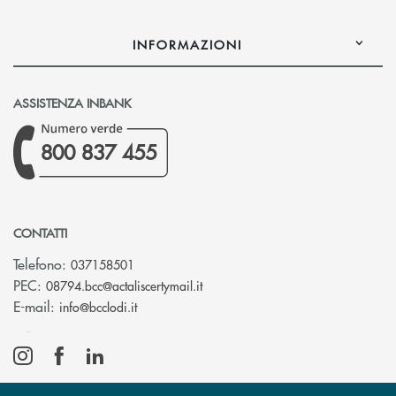
INFORMAZIONI
ASSISTENZA INBANK
800 837 455
CONTATTI
Telefono:
037158501
(si apre l’app di posta elettronic
PEC:
08794.bcc@actaliscertymail.it
(si apre l’app di posta elettronica)
E-mail:
info@bcclodi.it