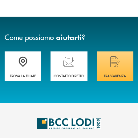
Come possiamo
?
aiutarti
Trova la filiale più vicina a Te
Hai bisogno di assistenza immediata? Contatta
Hai bisogno di alcuni
TROVA LA FILIALE
CONTATTO DIRETTO
TRASPARENZA