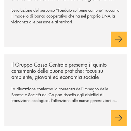
sempre
”
L’evoluzione del percorso “Fondato sul bene comune” racconta
il modello di banca cooperativa che ha nel proprio DNA la
vicinanza alle persone e ai territori.
/news/il-gruppo-cassa-centrale-presenta-il-quinto-censimento-delle-bu
Il Gruppo Cassa Centrale presenta il quinto
censimento delle buone pratiche: focus su
ambiente, giovani ed economia sociale
La rilevazione conferma la coerenza dell’impegno delle
Banche e Società del Gruppo rispetto agli obiettivi di
transizione ecologica, l’attenzione alle nuove generazioni e
alle fasce vulnerabili della popolazione, svolgendo il ruolo di
attori chiave delle comunità locali. Installate 246 colonnine di
ricarica (+15% sul 2024) per veicoli elettrici. Oltre 4 mila i
premi allo studio erogati a favore dei giovani, in crescita del
18% rispetto al 2024.