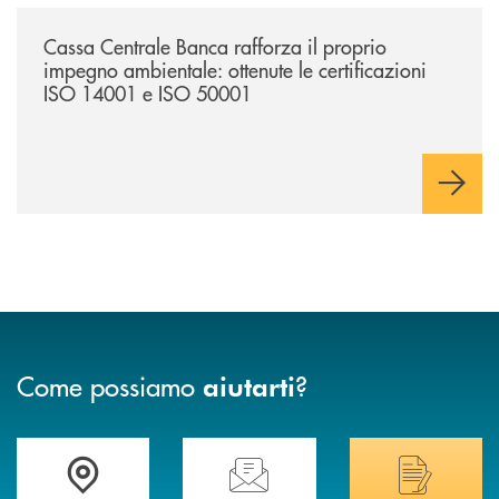
/news/cassa-centrale-banca-rafforza-il-proprio-impegno-ambientale-ott
Cassa Centrale Banca rafforza il proprio
impegno ambientale: ottenute le certificazioni
ISO 14001 e ISO 50001
Come possiamo
?
aiutarti
Trova la filiale più vicina a Te
Hai bisogno di assistenza immediata? Contatta
Hai bisogno di alcuni