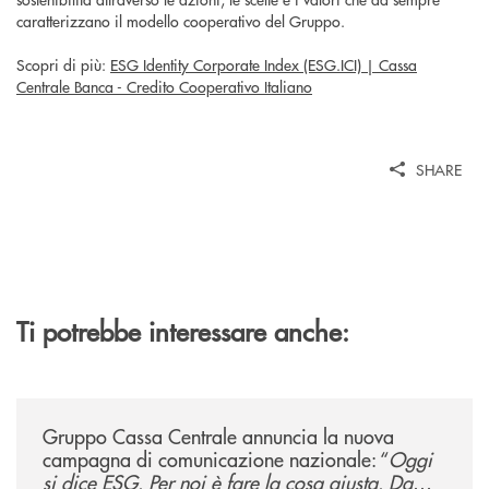
caratterizzano il modello cooperativo del Gruppo.
Scopri di più:
ESG Identity Corporate Index (ESG.ICI) | Cassa
Centrale Banca - Credito Cooperativo Italiano
SHARE
Ti potrebbe interessare anche:
/news/gruppo-cassa-centrale-annuncia-la-nuova-campagna-di-comunicaz
Gruppo Cassa Centrale annuncia la nuova
campagna di comunicazione nazionale: “
Oggi
si dice ESG. Per noi è fare la cosa giusta. Da