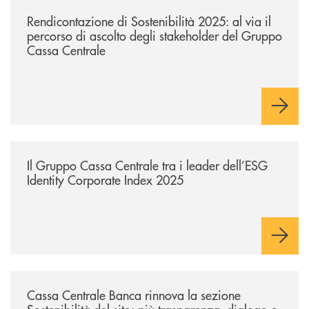
/news/rendicontazione-di-sostenibilita-2025-ascolto-stakeholder-gruppo
Rendicontazione di Sostenibilità 2025: al via il
percorso di ascolto degli stakeholder del Gruppo
Cassa Centrale
/news/il-gruppo-cassa-centrale-tra-i-leader-dell-esg-identity-corporate
Il Gruppo Cassa Centrale tra i leader dell’ESG
Identity Corporate Index 2025
/news/cassa-centrale-banca-rinnova-la-sezione-sostenibilita-del-sito-p
Cassa Centrale Banca rinnova la sezione