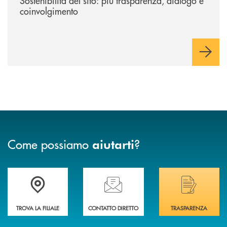
Sostenibilità del sito: più trasparenza, dialogo e
coinvolgimento
Come possiamo
?
aiutarti
Trova la filiale più vicina a Te
Hai bisogno di assistenza immediata? Contatta
Hai bisogno di alcuni
TROVA LA FILIALE
CONTATTO DIRETTO
TRASPARENZA