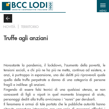
Salta al contenuto principale
MENU
NOVITÀ
TERRITORIO
Truffe agli anziani
Nonostante la pandemia, il lockdown, l'aumento della povertà, le
tensioni sociali, e chi più ne ha più ne metta, continua ad esistere, e
anzi, è purtroppo in espansione, uno dei delitti più riprovevoli quale
quello delle truffe perpetrate a danno di una categoria di persone
fragili e indifese: gli anziani.
Fingendo di essere falsi tecnici di una qualsiasi utenza, se non
conoscenti di figli o nipoti in quel momento bisognosi di aiuto,
personaggi dediti alla truffa avvicinano i “nonni” per derubarli.
Il fenomeno è ormai di tale portata che le pubbliche autorità hanno
ritenuto opportuno intervenire con una serie di messaggi affinché i