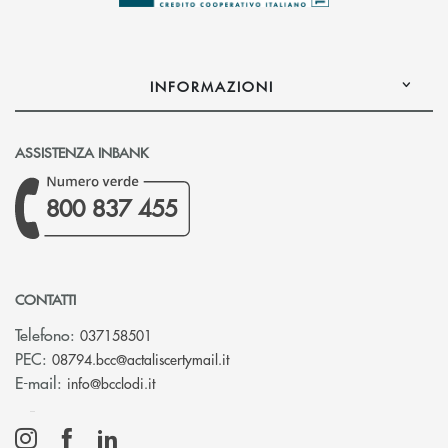
INFORMAZIONI
ASSISTENZA INBANK
800 837 455
CONTATTI
Telefono:
037158501
(si apre l’app di posta elettronic
PEC:
08794.bcc@actaliscertymail.it
(si apre l’app di posta elettronica)
E-mail:
info@bcclodi.it