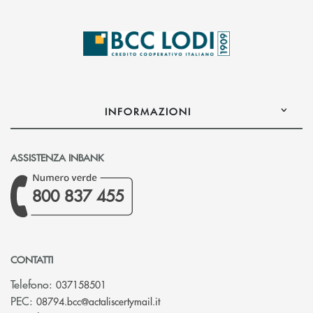
INFORMAZIONI
ASSISTENZA INBANK
800 837 455
CONTATTI
Telefono:
037158501
(si apre l’app di posta elettronic
PEC:
08794.bcc@actaliscertymail.it