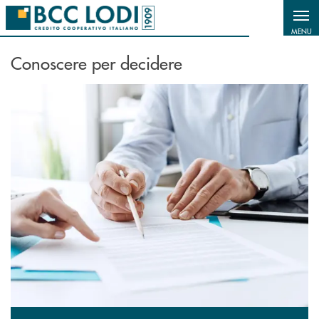
Salta al contenuto principale
MENU
Conoscere per decidere