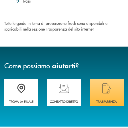
Ivass
Tutte le guide in tema di prevenzione frodi sono disponibili e
scaricabili nella sezione
Trasparenza
del sito internet.
Come possiamo
?
aiutarti
Trova la filiale più vicina a Te
Hai bisogno di assistenza immediata? Contatta
Hai bisogno di alcuni
TROVA LA FILIALE
CONTATTO DIRETTO
TRASPARENZA