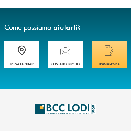
Come possiamo
?
aiutarti
Trova la filiale più vicina a Te
Hai bisogno di assistenza immediata? Contatta
Hai bisogno di alcuni
TROVA LA FILIALE
CONTATTO DIRETTO
TRASPARENZA