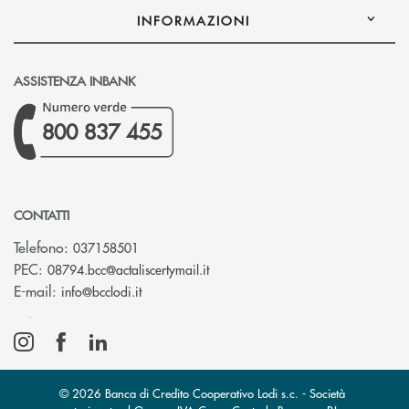
INFORMAZIONI
ASSISTENZA INBANK
800 837 455
CONTATTI
Telefono:
037158501
(si apre l’app di posta elettronic
PEC:
08794.bcc@actaliscertymail.it
(si apre l’app di posta elettronica)
E-mail:
info@bcclodi.it
© 2026 Banca di Credito Cooperativo Lodi s.c. - Società