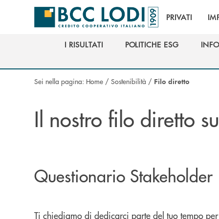
Salta al contenuto principale
PRIVATI
IM
I RISULTATI
POLITICHE ESG
INFO
I RISULTATI
POLITICHE ESG
INFO
Sei nella pagina:
Home
/
Sostenibilità
/
Filo diretto
Il nostro filo diretto s
Questionario Stakeholder
Ti chiediamo di dedicarci parte del tuo tempo per