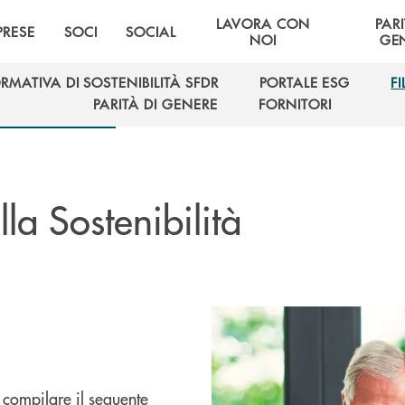
LAVORA CON
PARI
PRESE
SOCI
SOCIAL
NOI
GE
RMATIVA DI SOSTENIBILITÀ SFDR
PORTALE ESG
F
RMATIVA DI SOSTENIBILITÀ SFDR
PORTALE ESG
F
PARITÀ DI GENERE
FORNITORI
PARITÀ DI GENERE
FORNITORI
ulla Sostenibilità
 compilare il seguente