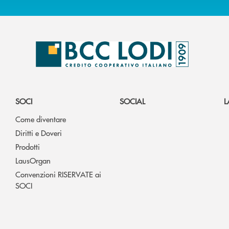
SOCI
SOCIAL
L
Come diventare
Diritti e Doveri
Prodotti
LausOrgan
Convenzioni RISERVATE ai
SOCI