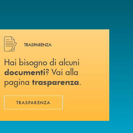
Hai bisogno di alcuni documenti ? Vai alla pagina traspa
TRASPARENZA
Hai bisogno di alcuni
? Vai alla
documenti
pagina
.
trasparenza
TRASPARENZA