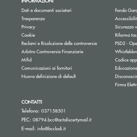
INFORMAZIONI
Dati e documenti societari
Fondo Gara
Trasparenza
Accessibili
Privacy
Sicurezza 
Cookie
Riforma tas
Reclami e Risoluzione delle controversie
PSD2 - Ope
Apre una nuova finestra
Arbitro Controversie Finanziarie
Whistleblo
Mifid
Codice appa
Apre una nuova finestra
Comunicazioni ai fornitori
Educazione
Nuova definizione di default
Disconosci
Firma Elet
CONTATTI
Telefono:
037158501
(si apre l’app di posta
PEC:
08794.bcc@actaliscertymail.it
(si apre l’app di posta elettronica)
E-mail:
info@bcclodi.it