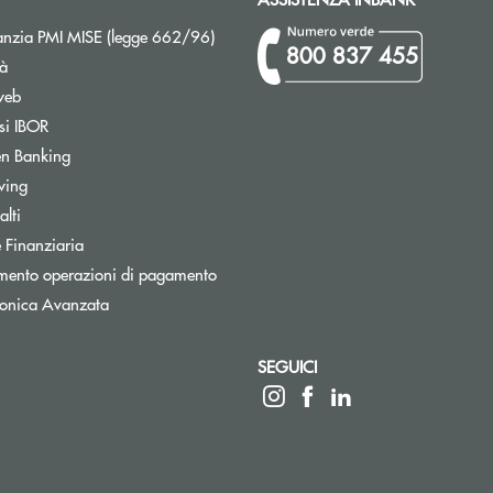
Apre una nuova finestra
nzia PMI MISE (legge 662/96)
800 837 455
tà
web
Apre una nuova finestra
si IBOR
Apre una nuova finestra
n Banking
Apre una nuova finestra
wing
Apre una nuova finestra
lti
Apre una nuova finestra
 Finanziaria
Apre una nuova finestra
mento operazioni di pagamento
tronica Avanzata
SEGUICI
 elettronica)