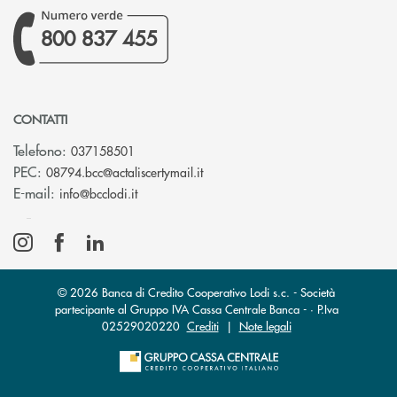
800 837 455
CONTATTI
Telefono:
037158501
(si apre l’app di posta elettronic
PEC:
08794.bcc@actaliscertymail.it
(si apre l’app di posta elettronica)
E-mail:
info@bcclodi.it
© 2026 Banca di Credito Cooperativo Lodi s.c. - Società
partecipante al Gruppo IVA Cassa Centrale Banca - · P.Iva
02529020220
Crediti
|
Note legali