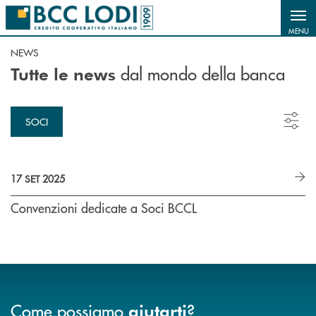
Salta al contenuto principale
MENU
NEWS
dal mondo della banca
Tutte le news
SOCI
17 SET 2025
Convenzioni dedicate a Soci BCCL
Come possiamo
?
aiutarti