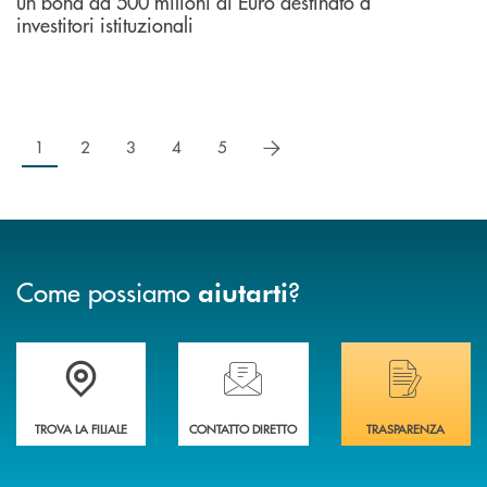
un bond da 500 milioni di Euro destinato a
investitori istituzionali
successivo
1
2
3
4
5
Come possiamo
?
aiutarti
Trova la filiale più vicina a Te
Hai bisogno di assistenza immediata? Contatta
Hai bisogno di alcuni
TROVA LA FILIALE
CONTATTO DIRETTO
TRASPARENZA