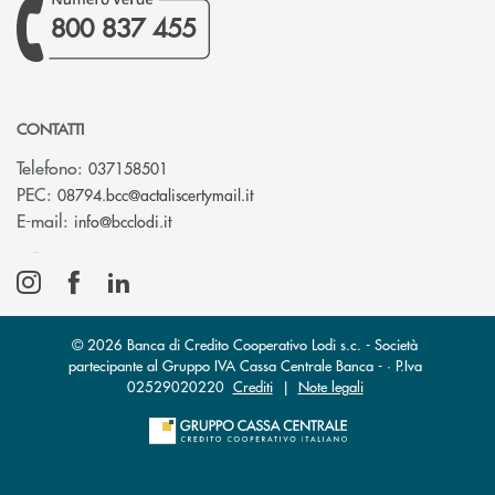
800 837 455
CONTATTI
Telefono:
037158501
(si apre l’app di posta elettronic
PEC:
08794.bcc@actaliscertymail.it
(si apre l’app di posta elettronica)
E-mail:
info@bcclodi.it
© 2026 Banca di Credito Cooperativo Lodi s.c. - Società
partecipante al Gruppo IVA Cassa Centrale Banca - · P.Iva
02529020220
Crediti
|
Note legali